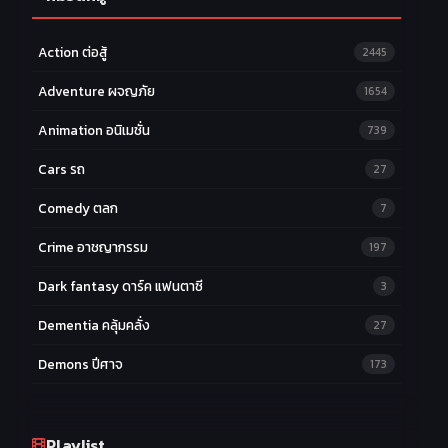
Action ต่อสู้
2445
Adventure ผจญภัย
1654
Animation อนิเมชั่น
739
Cars รถ
27
Comedy ตลก
7
Crime อาชญากรรม
197
Dark fantasy ดาร์ค แฟนตาซี
3
Dementia คลุ้มคลั่ง
27
Demons ปีศาจ
173
Drama ดราม่า
174
Ecchi หื่น
Playlist
58