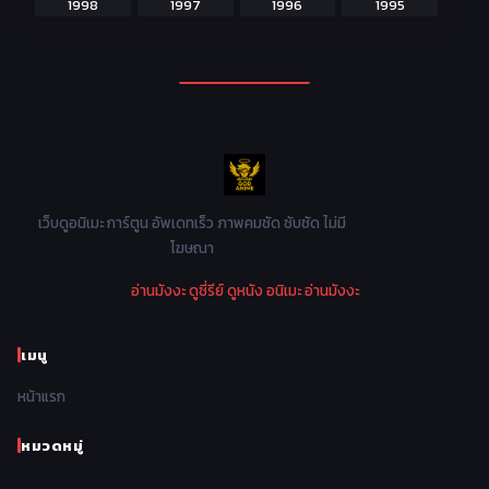
1998
1997
1996
1995
Martial Arts ศิลปะการต่อสู้
38
1994
1993
1992
1991
Mecha หุ่นยนต์
176
1990
1989
1988
1987
Military ทหาร
47
1986
1985
1984
1983
Music เพลง
31
1982
1981
1980
1979
Mystery ลึกลับ
90
1978
1977
1976
1975
เว็บดูอนิเมะ การ์ตูน อัพเดทเร็ว ภาพคมชัด ซับชัด ไม่มี
Parody ล้อเลียน
13
โฆษณา
1974
1973
1972
1971
Police ตำรวจ
27
อ่านมังงะ
ดูซี่รีย์
ดูหนัง
อนิเมะ
อ่านมังงะ
1970
1969
1968
1967
Psychological จิตวิทยา
47
1966
1965
1964
1963
เมนู
Romance โรแมนติก
441
1962
1961
1960
1959
หน้าแรก
Samurai ซามูไร
26
1958
1957
1956
1955
School โรงเรียน
434
หมวดหมู่
1954
1953
1952
1951
Sci-Fi วิทยาศาสตร์
79