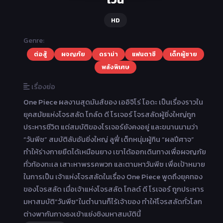
HD
Genre:
ต่อสู้
ผจญภัย
ดราม่า
แฟนตาซี
เด็กผู้ชาย
พลังพิเศษ
เรื่องย่อ
One Piece ผลงานสุดมันส์ของ เออิจิโร่ โอดะ เป็นเรื่องราวใน
ยุคสมัยแห่งโจรสลัด โกล์ด ดี โรเจอร์ โจรสลัดผู้ยิ่งใหญ่ถูก
ประหารชีวิต แต่สมบัติของโรเจอร์ยังคงอยู่ และขนานนามว่า
“วันพีช” สมบัติลับอันยิ่งใหญ่ ลูฟี่ เด็กหนุ่มผู้กิน “ผลปีศาจ”
ทำให้ร่างกายยืดได้เหมือนยาง เขาได้ออกเดินทางเพื่อผจญภัย
ทั่วท้องทะเล เสาะหาพรรคพวก และตามหาวันพีซ เพื่อเป้าหมาย
ในการเป็น เจ้าแห่งโจรสลัดในเรื่อง One Piece พูดถึงยุคทอง
ของโจรสลัด เมื่อเจ้าแห่งโจรสลัด โกลด์ ดี โรเจอร์ ถูกประหาร
มหาสมบัติ”วันพีซ”ในตำนานก็ไร้เจ้าของ ทำให้โจรสลัดทั่วโลก
ต่างพากันกางธงเข้าแย่งชิงมหาสมบัตินี้