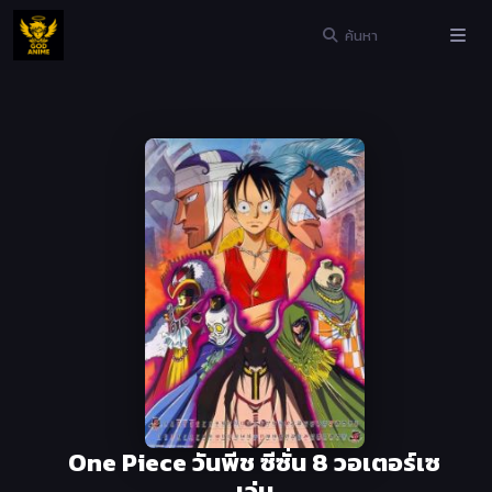
One Piece วันพีช ซีซั่น 8 วอเตอร์เซ
เว่น