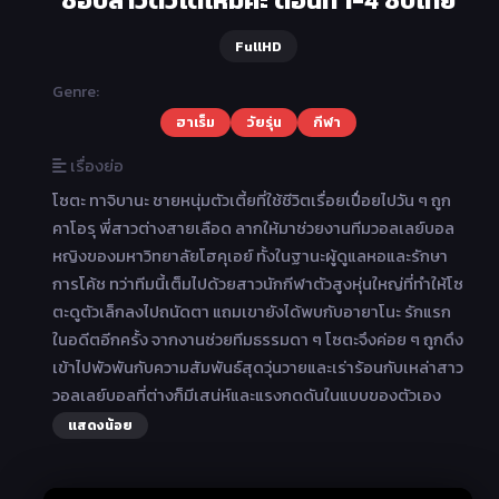
ชอบสาวตัวโตไหมคะ ตอนที่ 1-4 ซับไทย
FullHD
Genre:
ฮาเร็ม
วัยรุ่น
กีฬา
เรื่องย่อ
โซตะ ทาจิบานะ ชายหนุ่มตัวเตี้ยที่ใช้ชีวิตเรื่อยเปื่อยไปวัน ๆ ถูก
คาโอรุ พี่สาวต่างสายเลือด ลากให้มาช่วยงานทีมวอลเลย์บอล
หญิงของมหาวิทยาลัยโฮคุเอย์ ทั้งในฐานะผู้ดูแลหอและรักษา
การโค้ช ทว่าทีมนี้เต็มไปด้วยสาวนักกีฬาตัวสูงหุ่นใหญ่ที่ทำให้โซ
ตะดูตัวเล็กลงไปถนัดตา แถมเขายังได้พบกับอายาโนะ รักแรก
ในอดีตอีกครั้ง จากงานช่วยทีมธรรมดา ๆ โซตะจึงค่อย ๆ ถูกดึง
เข้าไปพัวพันกับความสัมพันธ์สุดวุ่นวายและเร่าร้อนกับเหล่าสาว
วอลเลย์บอลที่ต่างก็มีเสน่ห์และแรงกดดันในแบบของตัวเอง
แสดงน้อย