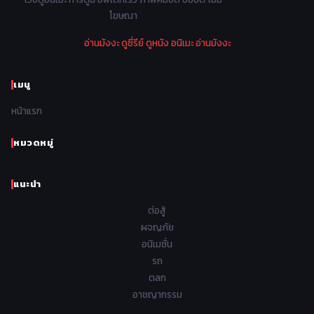
Parody ล้อเลียน
13
โฆษณา
1974
1973
1972
1971
Police ตำรวจ
27
อ่านมังงะ
ดูซี่รีย์
ดูหนัง
อนิเมะ
อ่านมังงะ
1970
1969
1968
1967
Psychological จิตวิทยา
47
1966
1965
1964
1963
เมนู
Romance โรแมนติก
441
1962
1961
1960
1959
หน้าแรก
Samurai ซามูไร
26
1958
1957
1956
1955
School โรงเรียน
434
หมวดหมู่
1954
1953
1952
1951
Sci-Fi วิทยาศาสตร์
79
แนะนำ
1950
1949
1948
Seinen วัยรุ่น
785
ต่อสู้
Short เรื่องสั้น
48
ผจญภัย
อนิเมชั่น
Shoujo สาวน้อย
485
รถ
Shoujo Ai ยูริ
ตลก
5
อาชญากรรม
Shounen เด็กผู้ชาย
340