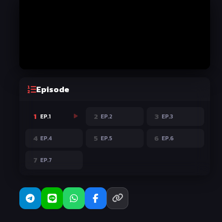
Episode
1
2
3
EP.1
EP.2
EP.3
4
5
6
EP.4
EP.5
EP.6
7
EP.7