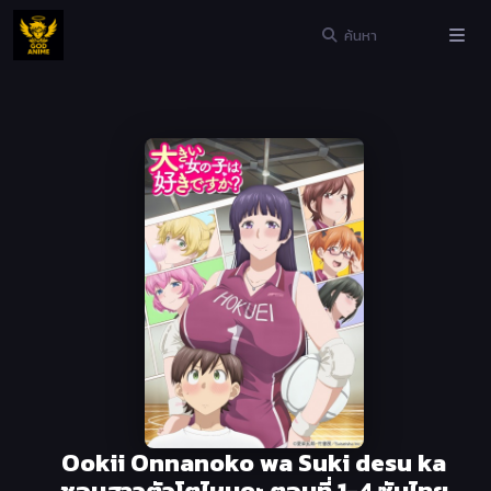
Ookii Onnanoko wa Suki desu ka