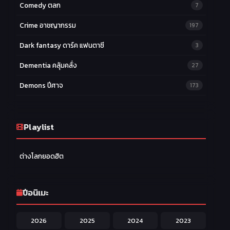
Comedy ตลก
7
Crime อาชญากรรม
197
Dark fantasy ดาร์ค แฟนตาซี
3
Dementia คลุ้มคลั่ง
27
Demons ปีศาจ
173
Drama ดราม่า
174
Ecchi หื่น
Playlist
58
Family ครอบครัว
277
ต่างโลกยอดฮิต
Fantasy แฟนตาซี
203
Game เกม
42
ปีอนิเมะ
Harem ฮาเร็ม
60
2026
2025
2024
2023
Hentai ลามก
42