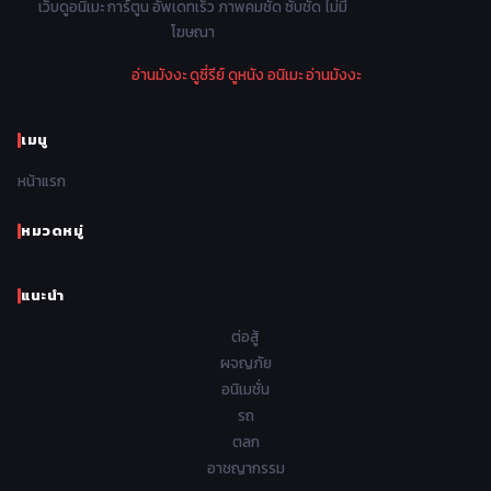
1978
1977
1976
1975
เว็บดูอนิเมะ การ์ตูน อัพเดทเร็ว ภาพคมชัด ซับชัด ไม่มี
Parody ล้อเลียน
13
โฆษณา
1974
1973
1972
1971
Police ตำรวจ
27
อ่านมังงะ
ดูซี่รีย์
ดูหนัง
อนิเมะ
อ่านมังงะ
1970
1969
1968
1967
Psychological จิตวิทยา
47
1966
1965
1964
1963
เมนู
Romance โรแมนติก
441
1962
1961
1960
1959
หน้าแรก
Samurai ซามูไร
26
1958
1957
1956
1955
School โรงเรียน
434
หมวดหมู่
1954
1953
1952
1951
Sci-Fi วิทยาศาสตร์
79
แนะนำ
1950
1949
1948
Seinen วัยรุ่น
785
ต่อสู้
Short เรื่องสั้น
48
ผจญภัย
อนิเมชั่น
Shoujo สาวน้อย
485
รถ
Shoujo Ai ยูริ
ตลก
5
อาชญากรรม
Shounen เด็กผู้ชาย
340