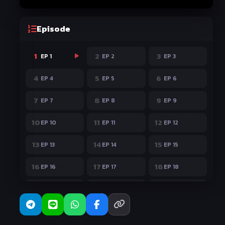
Episode
1
2
3
EP 1
EP 2
EP 3
4
5
6
EP 4
EP 5
EP 6
7
8
9
EP 7
EP 8
EP 9
10
11
12
EP 10
EP 11
EP 12
13
14
15
EP 13
EP 14
EP 15
16
17
18
EP 16
EP 17
EP 18
19
20
21
EP 19
EP 20
EP 21
22
23
24
EP 22
EP 23
EP 24