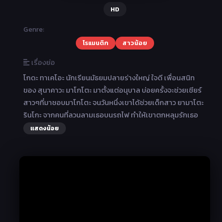
HD
Genre:
โรแมนติก
สาวน้อย
เรื่องย่อ
โกดะ ทาเคโอะ นักเรียนมัธยมปลายร่างใหญ่ ใจดี เพื่อนสนิท
ของ สุนาคาวะ มาโกโตะ มาตั้งแต่อนุบาล บ่อยครั้งจะช่วยเชียร์
สาวๆที่มาชอบมาโกโตะ จนวันหนึ่งเขาได้ช่วยเด็กสาว ยามาโตะ
รินโกะ จากคนที่ลวนลามเธอบนรถไฟ ทำให้เขาตกหลุมรักเธอ
แสดงน้อย