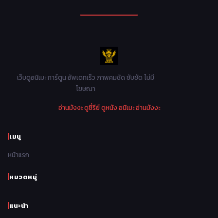
Mecha หุ่นยนต์
176
1990
1989
1988
1987
Military ทหาร
47
1986
1985
1984
1983
Music เพลง
31
1982
1981
1980
1979
Mystery ลึกลับ
90
1978
1977
1976
1975
เว็บดูอนิเมะ การ์ตูน อัพเดทเร็ว ภาพคมชัด ซับชัด ไม่มี
Parody ล้อเลียน
13
โฆษณา
1974
1973
1972
1971
Police ตำรวจ
27
อ่านมังงะ
ดูซี่รีย์
ดูหนัง
อนิเมะ
อ่านมังงะ
1970
1969
1968
1967
Psychological จิตวิทยา
46
1966
1965
1964
1963
เมนู
Romance โรแมนติก
442
1962
1961
1960
1959
หน้าแรก
Samurai ซามูไร
26
1958
1957
1956
1955
School โรงเรียน
434
หมวดหมู่
1954
1953
1952
1951
Sci-Fi วิทยาศาสตร์
80
แนะนำ
1950
1949
1948
Seinen วัยรุ่น
785