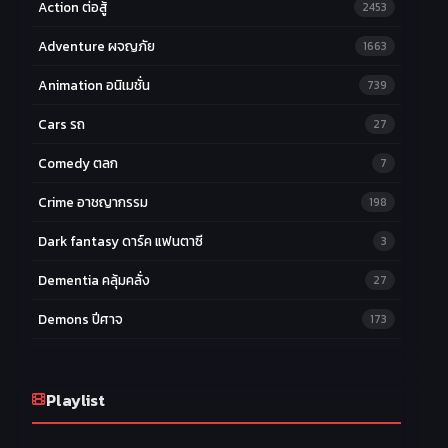
Action ต่อสู้
2453
Adventure ผจญภัย
1663
Animation อนิเมชั่น
739
Cars รถ
27
Comedy ตลก
7
Crime อาชญากรรม
198
Dark fantasy ดาร์ค แฟนตาซี
3
Dementia คลุ้มคลั่ง
27
Demons ปีศาจ
173
Drama ดราม่า
174
Ecchi หื่น
Playlist
58
Family ครอบครัว
277