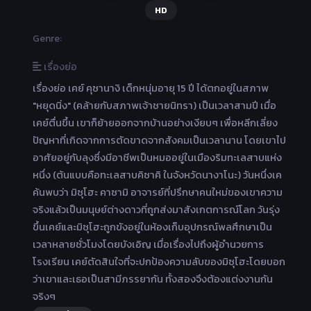
HD
Genre:
เรื่องย่อ
เรื่องย่อ เคย์ คุซานางิ เด็กหนุ่มอายุ 15 ปี ได้ตกอยู่ในสภาพ
"หยุดนิ่ง" (คล้ายกับสภาพเจ้าชายนิทรา) เป็นเวลาสามปี เมื่อ
เคย์ตื่นขึ้น เขาก็ย้ายออกจากบ้านอย่างเงียบๆ เพื่อหลีกเลี่ยง
ปัญหาที่เกิดจากการตัดขาดจากสังคมเป็นเวลานาน โดยเขาไป
อาศัยอยู่กับลุงซึ่งมีอาชีพเป็นหมออยู่ในเมืองริมทะเลสาบแห่ง
หนึ่ง (ต้นแบบคือทะเลสาบคิซาคิ ในจังหวัดนางาโนะ) วันหนึ่งเค
ค้นพบว่า มิซุโฮะ คาซามิ อาจารย์ที่ปรึกษาคนใหม่ของเขาความ
จริงแล้วเป็นมนุษย์ต่างดาวที่ถูกส่งมาสังเกตการณ์โลก วันรุ่ง
ขึ้นเคย์และมิซุโฮะถูกขังอยู่ในห้องเก็บอุปกรณ์พลศึกษาเป็น
เวลาหลายชั่วโมงโดยบังเอิญ เมื่อเรื่องไปถึงผู้อำนวยการ
โรงเรียน เคย์ตัดสินใจที่จะปกป้องความลับของมิซุโฮะโดยบอก
ว่าเขาและเธอเป็นสามีภรรยากัน ทั้งสองจึงต้องแต่งงานกัน
จริงๆ