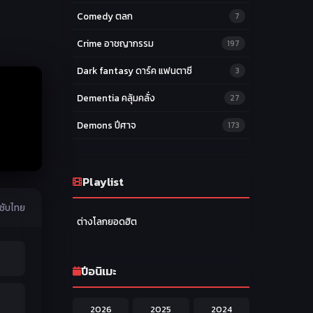
Comedy ตลก
7
Crime อาชญากรรม
197
Dark fantasy ดาร์ค แฟนตาซี
3
Dementia คลุ้มคลั่ง
27
Demons ปีศาจ
173
Drama ดราม่า
174
Ecchi หื่น
Playlist
58
Family ครอบครัว
ซับไทย
277
ต่างโลกยอดฮิต
Fantasy แฟนตาซี
203
Game เกม
42
ปีอนิเมะ
Harem ฮาเร็ม
60
2026
2025
2024