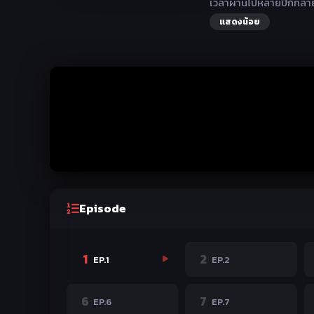
เวลาผ่านไปหลายปีก็กลา
แสดงน้อย
Episode
1
2
EP.1
EP.2
6
7
EP.6
EP.7