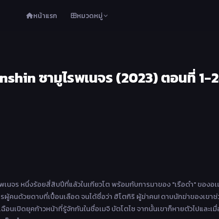
หน้าแรก
หมวดหมู่
shin ซามูไรพเนจร (2023) ตอนที่ 1-
นจร หนึ่งร้อยสี่สิบปีที่แล้วในเกียวโต พร้อมกับการมาของ "เรือดำ" ของอเ
หารผู้คนด้วยดาบที่เปื้อนเลือด จนได้ชื่อว่า ฮิโตกิริ ผู้ฆ่าคน! ดาบนักฆ่าของเขาช
ะเฉือนเปิดยุคก้าวหน้าที่รู้จักกันในชื่อเมจิ บัตโตไซ จากนั้นเขาก็หายตัวไปและเมื่