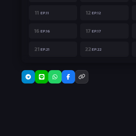
11
12
EP.11
EP.12
16
17
EP.16
EP.17
21
22
EP.21
EP.22