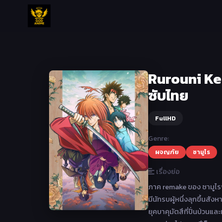
Rurouni Ken
ซับไทย
FullHD
Genre:
ผจญภัย
ซามูไร
เรื่องย่อ
ภาค remake ของ ซามูไรพเ
มีนักรบผู้หนึ่งลุกขึ้นสัง
ยุคบาคุมัตสึที่ปั่นป่วนแล