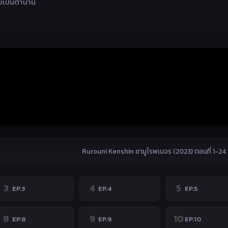
ยเป็นตำนาน
Rurouni Kenshin ซามูไรพเนจร (2023) ตอนที่ 1-24 
3
4
5
EP.3
EP.4
EP.5
8
9
10
EP.8
EP.9
EP.10