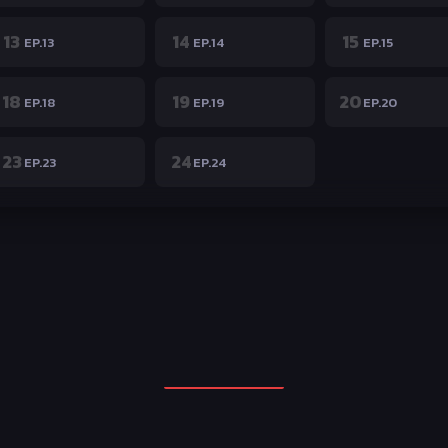
13
14
15
EP.13
EP.14
EP.15
18
19
20
EP.18
EP.19
EP.20
23
24
EP.23
EP.24