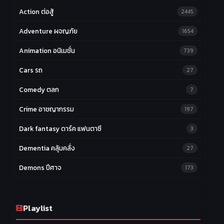
Action ต่อสู้
2445
Adventure ผจญภัย
1654
Animation อนิเมชั่น
739
Cars รถ
27
Comedy ตลก
7
Crime อาชญากรรม
197
Dark fantasy ดาร์ค แฟนตาซี
3
Dementia คลุ้มคลั่ง
27
Demons ปีศาจ
173
Drama ดราม่า
174
Ecchi หื่น
Playlist
58