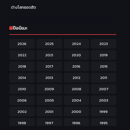
Family ครอบครัว
277
ต่างโลกยอดฮิต
Fantasy แฟนตาซี
203
Game เกม
42
ปีอนิเมะ
Harem ฮาเร็ม
60
2026
2025
2024
2023
Hentai ลามก
42
2022
2021
2020
2019
Historical ประวัติศาสตร์
43
2018
2017
2016
2015
Horror หลอน
31
2014
2013
2012
2011
Isekai ต่างโลก
208
2010
2009
2008
2007
Josei สำหรับผู้หญิง
23
2006
2005
2004
2003
Kids สำหรับเด็ก
227
2002
2001
2000
1999
Magic เวทย์มนต์
108
1998
1997
1996
1995
Martial Arts ศิลปะการต่อสู้
38