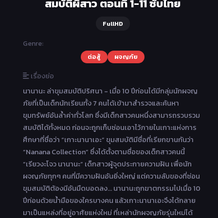
สมบัติผีสาว ตอนที่ 1-11 ซับไทย
FullHD
Genre:
ต่อสู้
ผจญภัย
เรื่องย่อ
นานานะ ล่าขุมสมบัติปริศนา - เมื่อ 10 ปีก่อนได้มีกลุ่มนักผจญ
ภัยที่เป็นเด็กนักเรียนทั้ง 7 คนได้เข้ามาสำรวจและค้นหา
ขุมทรัพย์อันล้ำค่าทั่วโลก ซึ่งมีเด็กสาวคนหนึ่งสามารถรวบรวม
สมบัติได้ทั้งหมด ก่อนจะถูกเก็บซ่อนเอาไว้ภายในเกาะแห่งการ
ศึกษาที่ชื่อว่า “เกาะนานาเอะ” ขุมสมบัติมีชื่อที่เรียกขานกันว่า
“Nanana Collection” ซึ่งได้ตั้งตามชื่อของเด็กสาวคนนี้
“เรียวงะโจว นานานะ” เด็กสาวผู้จุดประกายความฝัน เพื่อนัก
ผจญภัยทุกๆ คนที่มีความฝันอันยิ่งใหญ่ แต่ความลับของที่ซ่อน
ขุมสมบัติต้องมีอันมืดบอดลง… นานานะถูกฆาตกรรมไปเมื่อ 10
ปีก่อนด้วยน้ำมือของใครบางคน แล้วเกาะนานาเอะจึงได้กลาย
มาเป็นแหล่งที่อยู่อาศัยแห่งใหม่ ที่เหล่านักผจญภัยรุ่นใหม่ได้