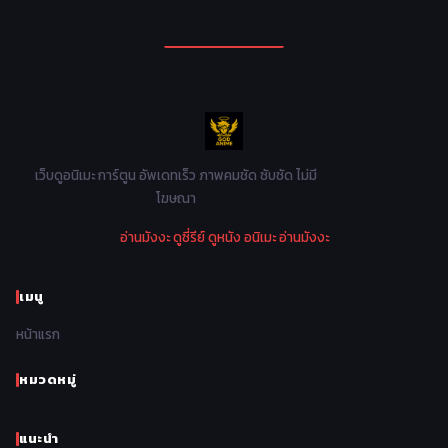
1994
1993
1992
1991
Mecha หุ่นยนต์
176
1990
1989
1988
1987
Military ทหาร
47
1986
1985
1984
1983
Music เพลง
31
1982
1981
1980
1979
Mystery ลึกลับ
90
1978
1977
1976
1975
เว็บดูอนิเมะ การ์ตูน อัพเดทเร็ว ภาพคมชัด ซับชัด ไม่มี
Parody ล้อเลียน
13
โฆษณา
1974
1973
1972
1971
Police ตำรวจ
27
อ่านมังงะ
ดูซี่รีย์
ดูหนัง
อนิเมะ
อ่านมังงะ
1970
1969
1968
1967
Psychological จิตวิทยา
47
1966
1965
1964
1963
เมนู
Romance โรแมนติก
441
1962
1961
1960
1959
หน้าแรก
Samurai ซามูไร
26
1958
1957
1956
1955
School โรงเรียน
434
หมวดหมู่
1954
1953
1952
1951
Sci-Fi วิทยาศาสตร์
79
แนะนำ
1950
1949
1948