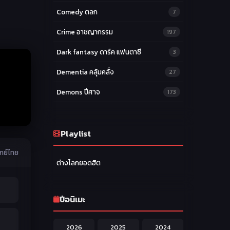
Comedy ตลก
7
Crime อาชญากรรม
197
Dark fantasy ดาร์ค แฟนตาซี
3
Dementia คลุ้มคลั่ง
27
Demons ปีศาจ
173
Drama ดราม่า
174
Ecchi หื่น
Playlist
58
Family ครอบครัว
ากย์ไทย
277
ต่างโลกยอดฮิต
Fantasy แฟนตาซี
203
Game เกม
42
ปีอนิเมะ
Harem ฮาเร็ม
60
2026
2025
2024