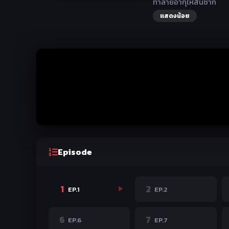
ทำลายอากุให้สิ้นซาก
แสดงน้อย
Episode
1
2
EP.1
EP.2
6
7
EP.6
EP.7