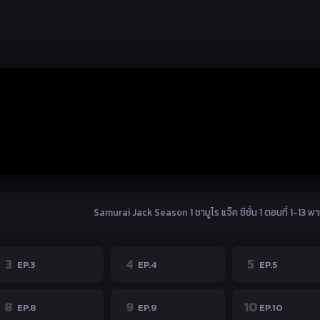
Samurai Jack Season 1 ซามูไร แจ็ค ซีซั่น 1 ตอนที่ 1-13 พ
3
4
5
EP.3
EP.4
EP.5
8
9
10
EP.8
EP.9
EP.10