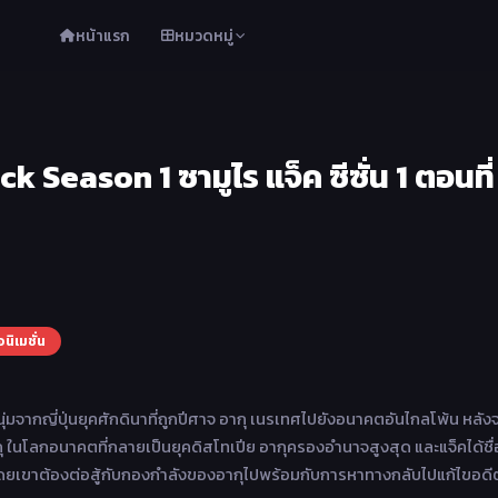
หน้าแรก
หมวดหมู่
 Season 1 ซามูไร แจ็ค ซีซั่น 1 ตอนที่
อนิเมชั่น
มจากญี่ปุ่นยุคศักดินาที่ถูกปีศาจ อากุ เนรเทศไปยังอนาคตอันไกลโพ้น หลังจ
ในโลกอนาคตที่กลายเป็นยุคดิสโทเปีย อากุครองอำนาจสูงสุด และแจ็คได้ชื
ยเขาต้องต่อสู้กับกองกำลังของอากุไปพร้อมกับการหาทางกลับไปแก้ไขอดีต