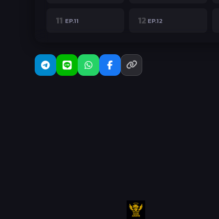
11
12
EP.11
EP.12