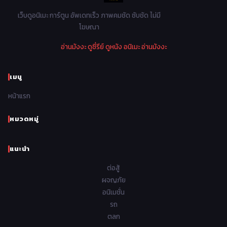
1978
1977
1976
1975
เว็บดูอนิเมะ การ์ตูน อัพเดทเร็ว ภาพคมชัด ซับชัด ไม่มี
Parody ล้อเลียน
13
โฆษณา
1974
1973
1972
1971
Police ตำรวจ
27
อ่านมังงะ
ดูซี่รีย์
ดูหนัง
อนิเมะ
อ่านมังงะ
1970
1969
1968
1967
Psychological จิตวิทยา
47
1966
1965
1964
1963
เมนู
Romance โรแมนติก
441
1962
1961
1960
1959
หน้าแรก
Samurai ซามูไร
26
1958
1957
1956
1955
School โรงเรียน
434
หมวดหมู่
1954
1953
1952
1951
Sci-Fi วิทยาศาสตร์
79
แนะนำ
1950
1949
1948
Seinen วัยรุ่น
785
ต่อสู้
Short เรื่องสั้น
48
ผจญภัย
อนิเมชั่น
Shoujo สาวน้อย
485
รถ
Shoujo Ai ยูริ
ตลก
5