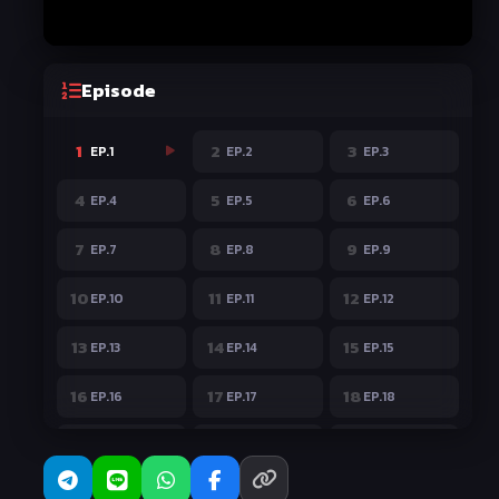
Episode
1
2
3
EP.1
EP.2
EP.3
4
5
6
EP.4
EP.5
EP.6
7
8
9
EP.7
EP.8
EP.9
10
11
12
EP.10
EP.11
EP.12
13
14
15
EP.13
EP.14
EP.15
16
17
18
EP.16
EP.17
EP.18
19
20
21
EP.19
EP.20
EP.21
22
23
24
EP.22
EP.23
EP.24