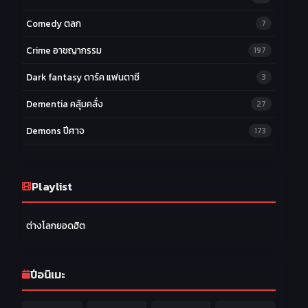
Comedy ตลก
7
Crime อาชญากรรม
197
Dark fantasy ดาร์ค แฟนตาซี
3
Dementia คลุ้มคลั่ง
27
Demons ปีศาจ
173
Drama ดราม่า
174
Ecchi หื่น
Playlist
58
Family ครอบครัว
277
ต่างโลกยอดฮิต
Fantasy แฟนตาซี
203
Game เกม
42
ปีอนิเมะ
Harem ฮาเร็ม
60