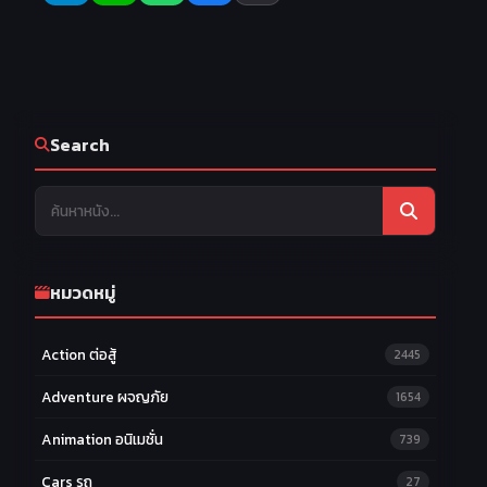
25
26
27
EP.25
EP.26
EP.27
28
29
30
EP.28
EP.29
EP.30
31
32
33
EP.31
EP.32
EP.33
Search
34
35
36
EP.34
EP.35
EP.36
37
38
39
EP.37
EP.38
EP.39
40
41
42
EP.40
EP.41
EP.42
หมวดหมู่
43
44
45
EP.43
EP.44
EP.45
Action ต่อสู้
2445
46
47
48
EP.46
EP.47
EP.48
Adventure ผจญภัย
1654
49
50
EP.49
EP.50
Animation อนิเมชั่น
739
Cars รถ
27