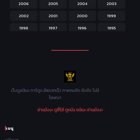
2006
2005
2004
2003
Kids สำหรับเด็ก
227
2002
2001
2000
1999
Magic เวทย์มนต์
108
1998
1997
1996
1995
Martial Arts ศิลปะการต่อสู้
38
1994
1993
1992
1991
Mecha หุ่นยนต์
176
1990
1989
1988
1987
Military ทหาร
47
1986
1985
1984
1983
Music เพลง
31
1982
1981
1980
1979
Mystery ลึกลับ
90
1978
1977
1976
1975
เว็บดูอนิเมะ การ์ตูน อัพเดทเร็ว ภาพคมชัด ซับชัด ไม่มี
Parody ล้อเลียน
13
โฆษณา
1974
1973
1972
1971
Police ตำรวจ
27
อ่านมังงะ
ดูซี่รีย์
ดูหนัง
อนิเมะ
อ่านมังงะ
1970
1969
1968
1967
Psychological จิตวิทยา
47
1966
1965
1964
1963
เมนู
Romance โรแมนติก
441
1962
1961
1960
1959
หน้าแรก