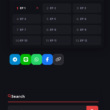
1
2
3
EP 1
EP 2
EP 3
4
5
6
EP 4
EP 5
EP 6
7
8
9
EP 7
EP 8
EP 9
10
11
12
EP 10
EP 11
EP 12
Search