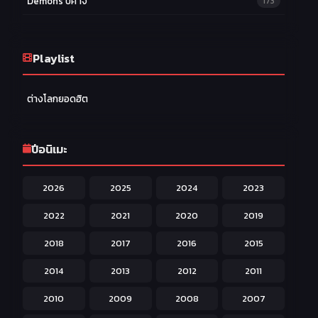
Demons ปีศาจ
173
Drama ดราม่า
174
Ecchi หื่น
Playlist
58
Family ครอบครัว
277
ต่างโลกยอดฮิต
Fantasy แฟนตาซี
203
Game เกม
42
ปีอนิเมะ
Harem ฮาเร็ม
60
2026
2025
2024
2023
Hentai ลามก
42
2022
2021
2020
2019
Historical ประวัติศาสตร์
43
2018
2017
2016
2015
Horror หลอน
31
2014
2013
2012
2011
Isekai ต่างโลก
208
2010
2009
2008
2007
Josei สำหรับผู้หญิง
23