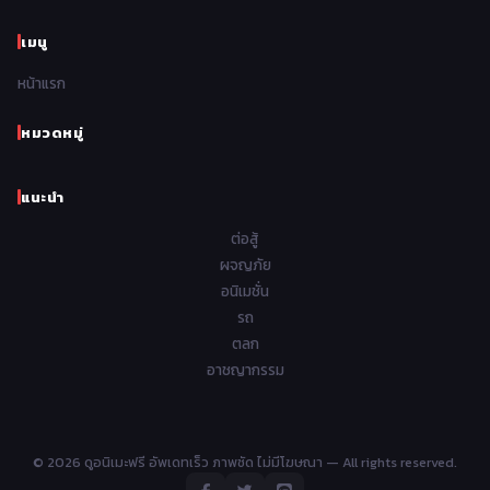
1966
1965
1964
1963
เมนู
Romance โรแมนติก
441
1962
1961
1960
1959
หน้าแรก
Samurai ซามูไร
26
1958
1957
1956
1955
School โรงเรียน
434
หมวดหมู่
1954
1953
1952
1951
Sci-Fi วิทยาศาสตร์
79
แนะนำ
1950
1949
1948
Seinen วัยรุ่น
785
ต่อสู้
Short เรื่องสั้น
48
ผจญภัย
อนิเมชั่น
Shoujo สาวน้อย
485
รถ
Shoujo Ai ยูริ
ตลก
5
อาชญากรรม
Shounen เด็กผู้ชาย
340
Shounen Ai ชายxชาย
17
© 2026 ดูอนิเมะฟรี อัพเดทเร็ว ภาพชัด ไม่มีโฆษณา — All rights reserved.
Slice of Life ชีวิตประจำวัน
408