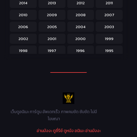
2014
2013
2012
2011
Isekai ต่างโลก
208
2010
2009
2008
2007
Josei สำหรับผู้หญิง
23
2006
2005
2004
2003
Kids สำหรับเด็ก
227
2002
2001
2000
1999
Magic เวทย์มนต์
108
1998
1997
1996
1995
Martial Arts ศิลปะการต่อสู้
38
1994
1993
1992
1991
Mecha หุ่นยนต์
176
1990
1989
1988
1987
Military ทหาร
47
1986
1985
1984
1983
Music เพลง
31
1982
1981
1980
1979
Mystery ลึกลับ
90
1978
1977
1976
1975
เว็บดูอนิเมะ การ์ตูน อัพเดทเร็ว ภาพคมชัด ซับชัด ไม่มี
Parody ล้อเลียน
13
โฆษณา
1974
1973
1972
1971
Police ตำรวจ
27
อ่านมังงะ
ดูซี่รีย์
ดูหนัง
อนิเมะ
อ่านมังงะ
1970
1969
1968
1967
Psychological จิตวิทยา
47