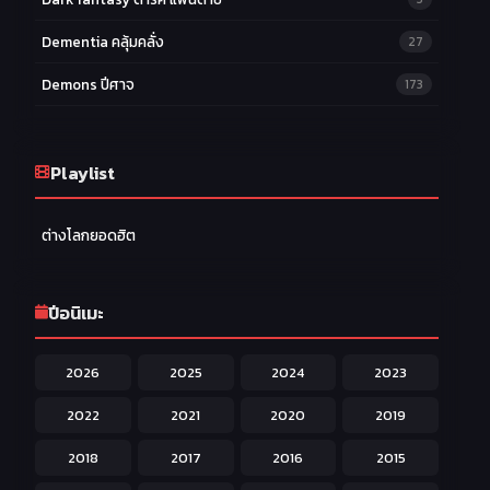
Dementia คลุ้มคลั่ง
27
Demons ปีศาจ
173
Drama ดราม่า
174
Ecchi หื่น
Playlist
58
Family ครอบครัว
277
ต่างโลกยอดฮิต
Fantasy แฟนตาซี
203
Game เกม
42
ปีอนิเมะ
Harem ฮาเร็ม
60
2026
2025
2024
2023
Hentai ลามก
42
2022
2021
2020
2019
Historical ประวัติศาสตร์
43
2018
2017
2016
2015
Horror หลอน
31