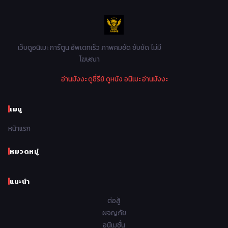
1986
1985
1984
1983
Music เพลง
31
1982
1981
1980
1979
Mystery ลึกลับ
90
1978
1977
1976
1975
เว็บดูอนิเมะ การ์ตูน อัพเดทเร็ว ภาพคมชัด ซับชัด ไม่มี
Parody ล้อเลียน
13
โฆษณา
1974
1973
1972
1971
Police ตำรวจ
27
อ่านมังงะ
ดูซี่รีย์
ดูหนัง
อนิเมะ
อ่านมังงะ
1970
1969
1968
1967
Psychological จิตวิทยา
47
1966
1965
1964
1963
เมนู
Romance โรแมนติก
441
1962
1961
1960
1959
หน้าแรก
Samurai ซามูไร
26
1958
1957
1956
1955
School โรงเรียน
434
หมวดหมู่
1954
1953
1952
1951
Sci-Fi วิทยาศาสตร์
79
แนะนำ
1950
1949
1948
Seinen วัยรุ่น
785
ต่อสู้
Short เรื่องสั้น
48
ผจญภัย
อนิเมชั่น