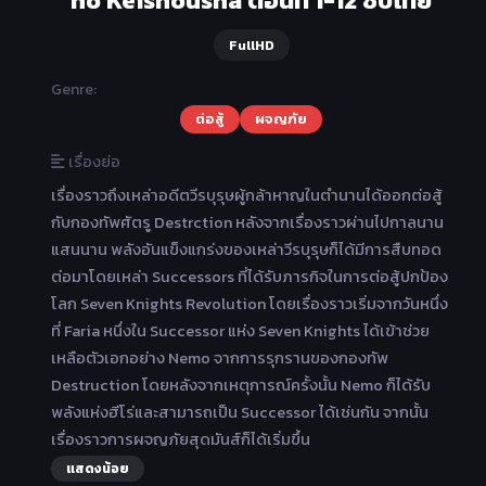
FullHD
Genre:
ต่อสู้
ผจญภัย
เรื่องย่อ
เรื่องราวถึงเหล่าอดีตวีรบุรุษผู้กล้าหาญในตำนานได้ออกต่อสู้
กับกองทัพศัตรู Destrction หลังจากเรื่องราวผ่านไปกาลนาน
แสนนาน พลังอันแข็งแกร่งของเหล่าวีรบุรุษก็ได้มีการสืบทอด
ต่อมาโดยเหล่า Successors ที่ได้รับภารกิจในการต่อสู้ปกป้อง
โลก Seven Knights Revolution โดยเรื่องราวเริ่มจากวันหนึ่ง
ที่ Faria หนึ่งใน Successor แห่ง Seven Knights ได้เข้าช่วย
เหลือตัวเอกอย่าง Nemo จากการรุกรานของกองทัพ
Destruction โดยหลังจากเหตุการณ์ครั้งนั้น Nemo ก็ได้รับ
พลังแห่งฮีโร่และสามารถเป็น Successor ได้เช่นกัน จากนั้น
เรื่องราวการผจญภัยสุดมันส์ก็ได้เริ่มขึ้น
แสดงน้อย