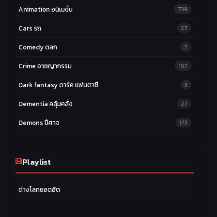
Animation อนิเมชั่น
739
Cars รถ
27
Comedy ตลก
7
Crime อาชญากรรม
197
Dark fantasy ดาร์ค แฟนตาซี
3
Dementia คลุ้มคลั่ง
27
Demons ปีศาจ
173
Drama ดราม่า
174
Ecchi หื่น
Playlist
58
Family ครอบครัว
277
ต่างโลกยอดฮิต
Fantasy แฟนตาซี
203
Game เกม
42