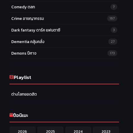
Comedy ตลก
7
Crime อาชญากรรม
197
Dark fantasy ดาร์ค แฟนตาซี
3
Dementia คลุ้มคลั่ง
27
Demons ปีศาจ
173
Drama ดราม่า
174
Ecchi หื่น
Playlist
58
Family ครอบครัว
277
ต่างโลกยอดฮิต
Fantasy แฟนตาซี
203
Game เกม
42
ปีอนิเมะ
Harem ฮาเร็ม
60
2026
2025
2024
2023