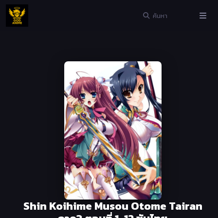
Shin Koihime Musou Otome Tairan