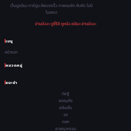
1978
1977
1976
1975
เว็บดูอนิเมะ การ์ตูน อัพเดทเร็ว ภาพคมชัด ซับชัด ไม่มี
Parody ล้อเลียน
13
โฆษณา
1974
1973
1972
1971
Police ตำรวจ
27
อ่านมังงะ
ดูซี่รีย์
ดูหนัง
อนิเมะ
อ่านมังงะ
1970
1969
1968
1967
Psychological จิตวิทยา
47
1966
1965
1964
1963
เมนู
Romance โรแมนติก
441
1962
1961
1960
1959
หน้าแรก
Samurai ซามูไร
26
1958
1957
1956
1955
School โรงเรียน
434
หมวดหมู่
1954
1953
1952
1951
Sci-Fi วิทยาศาสตร์
79
แนะนำ
1950
1949
1948
Seinen วัยรุ่น
785
ต่อสู้
Short เรื่องสั้น
48
ผจญภัย
อนิเมชั่น
Shoujo สาวน้อย
485
รถ
Shoujo Ai ยูริ
ตลก
5
อาชญากรรม