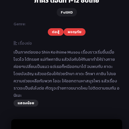
ภาค3 ตอนที่ 1-12 ซับไทย
FullHD
Genre:
ต่อสู้
ผจญภัย
เรื่องย่อ
เป็นภาคต่อของ Shin Koihime Musou เรื่องราวเริ่มขึ้นเมื่อ
โชวโจ ได้ทรยศ แม่ทัพคาชิน แล้วบังคับให้กินยาทำให้ร่างกาย
ค่อยๆเปลี่ยนเป็นแมว แต่เธอก็หนีออกมาได้ จนพบกับ คาดะ
โดยบังเอิญ แล้วขอร้องให้ช่วยรักษา คาดะ จึกพา คาชิน ไปขอ
ความช่วยเหลือกับพวก ไอฉะ ให้ออกตามหาสมุรไพร แล้วเรื่อง
ราวจะเป็นยังไงต่อ ศัตรูจะร้ายกาจขนาดไหน ไปติดตามชมกัน อ
นิเมะ
แสดงน้อย