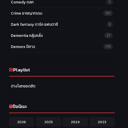
Comedy ตลก
7
Crime อาชญากรรม
197
Dark fantasy ดาร์ค แฟนตาซี
3
Dementia คลุ้มคลั่ง
27
Demons ปีศาจ
173
Drama ดราม่า
174
Ecchi หื่น
Playlist
58
Family ครอบครัว
277
ต่างโลกยอดฮิต
Fantasy แฟนตาซี
203
Game เกม
42
ปีอนิเมะ
Harem ฮาเร็ม
60
2026
2025
2024
2023
Hentai ลามก
42