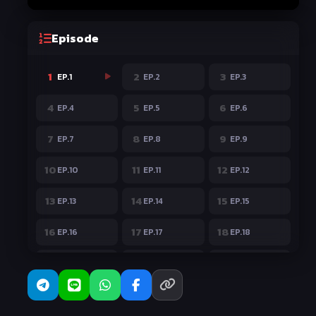
Episode
1
2
3
EP.1
EP.2
EP.3
4
5
6
EP.4
EP.5
EP.6
7
8
9
EP.7
EP.8
EP.9
10
11
12
EP.10
EP.11
EP.12
13
14
15
EP.13
EP.14
EP.15
16
17
18
EP.16
EP.17
EP.18
19
20
21
EP.19
EP.20
EP.21
22
23
24
EP.22
EP.23
EP.24