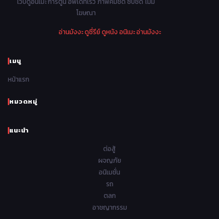
เว็บดูอนิเมะ การ์ตูน อัพเดทเร็ว ภาพคมชัด ซับชัด ไม่มี
Parody ล้อเลียน
13
โฆษณา
1974
1973
1972
1971
Police ตำรวจ
27
อ่านมังงะ
ดูซี่รีย์
ดูหนัง
อนิเมะ
อ่านมังงะ
1970
1969
1968
1967
Psychological จิตวิทยา
47
1966
1965
1964
1963
เมนู
Romance โรแมนติก
441
1962
1961
1960
1959
หน้าแรก
Samurai ซามูไร
26
1958
1957
1956
1955
School โรงเรียน
434
หมวดหมู่
1954
1953
1952
1951
Sci-Fi วิทยาศาสตร์
79
แนะนำ
1950
1949
1948
Seinen วัยรุ่น
785
ต่อสู้
Short เรื่องสั้น
48
ผจญภัย
อนิเมชั่น
Shoujo สาวน้อย
485
รถ
Shoujo Ai ยูริ
ตลก
5
อาชญากรรม
Shounen เด็กผู้ชาย
340