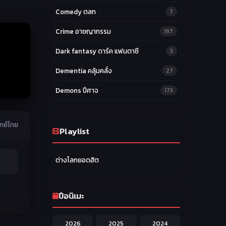
Comedy ตลก
7
Crime อาชญากรรม
197
Dark fantasy ดาร์ค แฟนตาซี
3
Dementia คลุ้มคลั่ง
27
Demons ปีศาจ
173
Drama ดราม่า
174
ากย์ไทย
Ecchi หื่น
Playlist
58
Family ครอบครัว
277
ต่างโลกยอดฮิต
Fantasy แฟนตาซี
203
Game เกม
42
ปีอนิเมะ
Harem ฮาเร็ม
60
2026
2025
2024