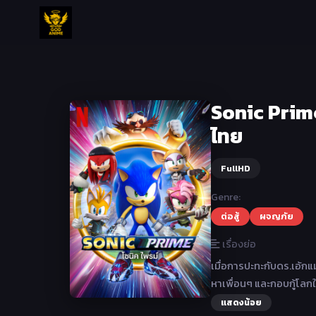
Sonic Prime
ไทย
FullHD
Genre:
ต่อสู้
ผจญภัย
เรื่องย่อ
เมื่อการปะทะกับดร.เอ้กแ
หาเพื่อนๆ และกอบกู้โลกใ
แสดงน้อย