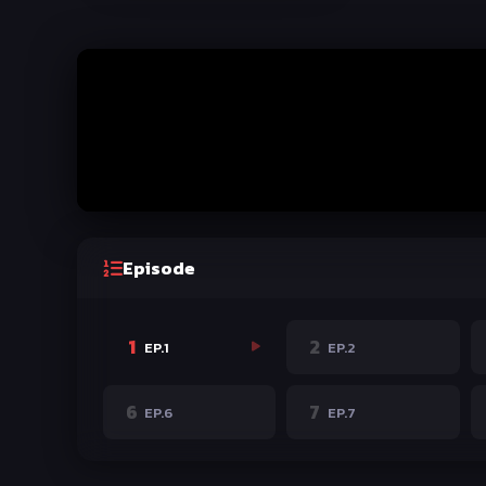
Episode
1
2
EP.1
EP.2
6
7
EP.6
EP.7