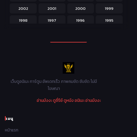
2002
2001
2000
1999
Magic เวทย์มนต์
108
1998
1997
1996
1995
Martial Arts ศิลปะการต่อสู้
38
1994
1993
1992
1991
Mecha หุ่นยนต์
176
1990
1989
1988
1987
Military ทหาร
47
1986
1985
1984
1983
Music เพลง
31
1982
1981
1980
1979
Mystery ลึกลับ
90
1978
1977
1976
1975
เว็บดูอนิเมะ การ์ตูน อัพเดทเร็ว ภาพคมชัด ซับชัด ไม่มี
Parody ล้อเลียน
13
โฆษณา
1974
1973
1972
1971
Police ตำรวจ
27
อ่านมังงะ
ดูซี่รีย์
ดูหนัง
อนิเมะ
อ่านมังงะ
1970
1969
1968
1967
Psychological จิตวิทยา
47
1966
1965
1964
1963
เมนู
Romance โรแมนติก
441
1962
1961
1960
1959
หน้าแรก
Samurai ซามูไร
26