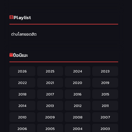
Drama ดราม่า
174
Ecchi หื่น
Playlist
58
Family ครอบครัว
277
ต่างโลกยอดฮิต
Fantasy แฟนตาซี
203
Game เกม
42
ปีอนิเมะ
Harem ฮาเร็ม
60
2026
2025
2024
2023
Hentai ลามก
42
2022
2021
2020
2019
Historical ประวัติศาสตร์
43
2018
2017
2016
2015
Horror หลอน
31
2014
2013
2012
2011
Isekai ต่างโลก
208
2010
2009
2008
2007
Josei สำหรับผู้หญิง
23
2006
2005
2004
2003
Kids สำหรับเด็ก
227