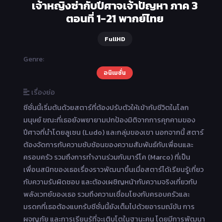
เจ้าหญิงซ่ากับปีศาจเจ้าปัญหา ภาค 3
ตอนที่ 1-21 พากย์ไทย
FullHD
Genre:
อนิเมชั่น
เรื่องย่อ
ซีซั่นนี้เริ่มต้นด้วยสตาร์ที่ต้องปรับตัวให้เข้ากับชีวิตในโลก
มนุษย์ ขณะที่เธอยังพยายามปกป้องมิติจากการคุกคามของ
ปีศาจที่นำโดยลูเซน (Ludo) และกลุ่มของเขา นอกจากนี้ สตาร์
ต้องจัดการกับความซับซ้อนของความสัมพันธ์กับเพื่อนและ
ครอบครัว รวมถึงการทำงานร่วมกับมาร์โค (Marco) ที่เป็น
เพื่อนสนิทของเธอเรื่องราวพัฒนาขึ้นเมื่อสตาร์ได้เรียนรู้เกี่ยว
กับความรับผิดชอบ และต้องเผชิญหน้ากับความจริงเกี่ยวกับ
พลังเวทย์ของเธอ รวมถึงความเชื่อมโยงกับครอบครัวและ
มรดกที่เธอต้องแบกรับซีซั่นนี้ยังเต็มไปด้วยอารมณ์ขัน การ
ผจญภัย และการเรียนรู้ที่จะเติบโตในฐานะคน โดยมีการพัฒนา