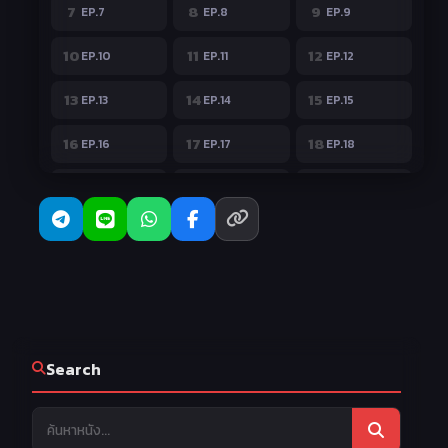
7
8
9
EP.7
EP.8
EP.9
10
11
12
EP.10
EP.11
EP.12
13
14
15
EP.13
EP.14
EP.15
16
17
18
EP.16
EP.17
EP.18
19
20
21
EP.19
EP.20
EP.21
Search