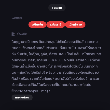
FullHD
Genre:
อนิเมชั่น
แฟนตาซี
เด็กผู้ชาย
เรื่องย่อ
ในฤดูหนาวปี 1985 หิมะปกคลุมไปทั่วเมืองฮอว์กินส์ และความ
สยองขวัญของโลกกลับด้านเริ่มเลือนหายไป เหล่าฮีโร่ของเรา
ทั้ง อีเลเว่น, ไมค์,วิล, ลูคัส, ดัสติน และแม็กซ์ กลับมาใช้ชีวิตปกติ
กับการเล่น D&D, การเล่นปะทะหิมะ และวันอันแสนสงบ แต่ภาย
ใต้แผ่นน้ำแข็งนั้น บางสิ่งที่น่าสะพรึงกลัวได้ตื่นขึ้น มันมาจาก
โลกกลับด้านใช่หรือไม่? หรือมาจากส่วนลึกของห้องแล็บฮอว์
กินส์? หรือมาจากที่อื่นกันแน่? เหล่าฮีโร่ต้องเร่งไขปริศนาและ
ช่วยเมืองฮอว์กินส์ในเรื่องราวที่ไม่เคยเล่าขานมาก่อนใน
จักรวาล Stranger Things
แสดงน้อย