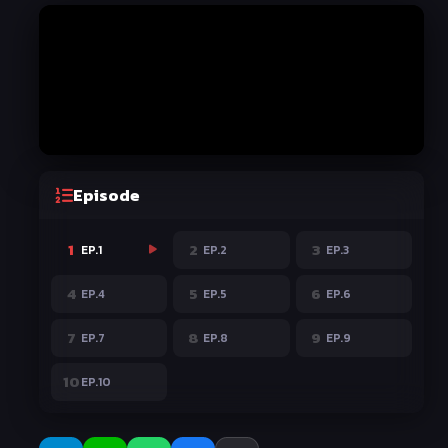
Episode
1
2
3
EP.1
EP.2
EP.3
4
5
6
EP.4
EP.5
EP.6
7
8
9
EP.7
EP.8
EP.9
10
EP.10