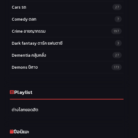
Cars รถ
27
Comedy ตลก
7
Crime อาชญากรรม
197
Dark fantasy ดาร์ค แฟนตาซี
3
Dementia คลุ้มคลั่ง
27
Demons ปีศาจ
173
Drama ดราม่า
174
Ecchi หื่น
Playlist
58
Family ครอบครัว
277
ต่างโลกยอดฮิต
Fantasy แฟนตาซี
203
Game เกม
42
ปีอนิเมะ