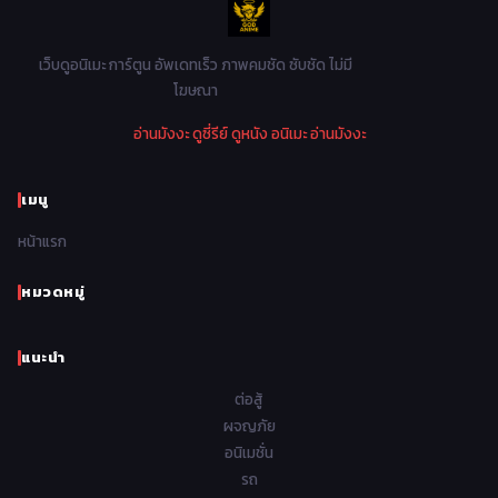
1982
1981
1980
1979
Mystery ลึกลับ
90
1978
1977
1976
1975
เว็บดูอนิเมะ การ์ตูน อัพเดทเร็ว ภาพคมชัด ซับชัด ไม่มี
Parody ล้อเลียน
13
โฆษณา
1974
1973
1972
1971
Police ตำรวจ
27
อ่านมังงะ
ดูซี่รีย์
ดูหนัง
อนิเมะ
อ่านมังงะ
1970
1969
1968
1967
Psychological จิตวิทยา
47
1966
1965
1964
1963
เมนู
Romance โรแมนติก
441
1962
1961
1960
1959
หน้าแรก
Samurai ซามูไร
26
1958
1957
1956
1955
School โรงเรียน
434
หมวดหมู่
1954
1953
1952
1951
Sci-Fi วิทยาศาสตร์
79
แนะนำ
1950
1949
1948
Seinen วัยรุ่น
785
ต่อสู้
Short เรื่องสั้น
48
ผจญภัย
อนิเมชั่น
Shoujo สาวน้อย
485
รถ