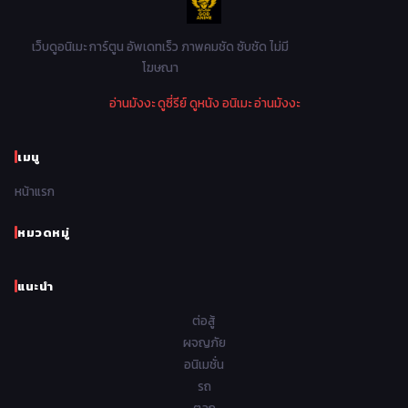
1982
1981
1980
1979
Mystery ลึกลับ
90
1978
1977
1976
1975
เว็บดูอนิเมะ การ์ตูน อัพเดทเร็ว ภาพคมชัด ซับชัด ไม่มี
Parody ล้อเลียน
13
โฆษณา
1974
1973
1972
1971
Police ตำรวจ
27
อ่านมังงะ
ดูซี่รีย์
ดูหนัง
อนิเมะ
อ่านมังงะ
1970
1969
1968
1967
Psychological จิตวิทยา
46
1966
1965
1964
1963
เมนู
Romance โรแมนติก
442
1962
1961
1960
1959
หน้าแรก
Samurai ซามูไร
26
1958
1957
1956
1955
School โรงเรียน
434
หมวดหมู่
1954
1953
1952
1951
Sci-Fi วิทยาศาสตร์
80
แนะนำ
1950
1949
1948
Seinen วัยรุ่น
785
ต่อสู้
Short เรื่องสั้น
48
ผจญภัย
อนิเมชั่น
Shoujo สาวน้อย
487
รถ
Shoujo Ai ยูริ
ตลก
5