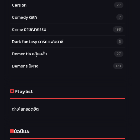
Cars รถ
27
Comedy ตลก
7
Crime อาชญากรรม
198
Dark fantasy ดาร์ค แฟนตาซี
3
Dementia คลุ้มคลั่ง
27
Demons ปีศาจ
173
Drama ดราม่า
174
Ecchi หื่น
Playlist
58
Family ครอบครัว
277
ต่างโลกยอดฮิต
Fantasy แฟนตาซี
203
Game เกม
42
ปีอนิเมะ
Harem ฮาเร็ม
60