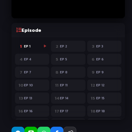
Episode
1
2
3
EP 1
EP 2
EP 3
4
5
6
EP 4
EP 5
EP 6
7
8
9
EP 7
EP 8
EP 9
10
11
12
EP 10
EP 11
EP 12
13
14
15
EP 13
EP 14
EP 15
16
17
18
EP 16
EP 17
EP 18
19
20
21
EP 19
EP 20
EP 21