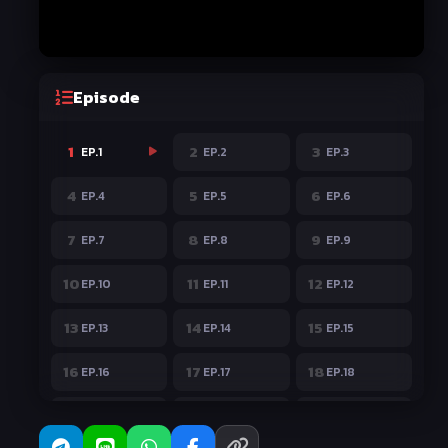
Episode
1
2
3
EP.1
EP.2
EP.3
4
5
6
EP.4
EP.5
EP.6
7
8
9
EP.7
EP.8
EP.9
10
11
12
EP.10
EP.11
EP.12
13
14
15
EP.13
EP.14
EP.15
16
17
18
EP.16
EP.17
EP.18
19
20
21
EP.19
EP.20
EP.21