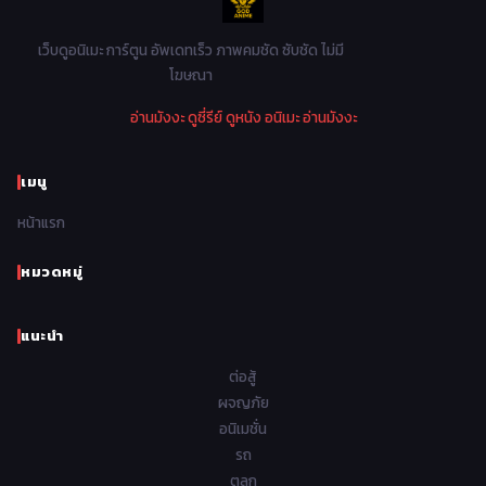
1982
1981
1980
1979
Mystery ลึกลับ
90
1978
1977
1976
1975
เว็บดูอนิเมะ การ์ตูน อัพเดทเร็ว ภาพคมชัด ซับชัด ไม่มี
Parody ล้อเลียน
13
โฆษณา
1974
1973
1972
1971
Police ตำรวจ
27
อ่านมังงะ
ดูซี่รีย์
ดูหนัง
อนิเมะ
อ่านมังงะ
1970
1969
1968
1967
Psychological จิตวิทยา
47
1966
1965
1964
1963
เมนู
Romance โรแมนติก
441
1962
1961
1960
1959
หน้าแรก
Samurai ซามูไร
26
1958
1957
1956
1955
School โรงเรียน
434
หมวดหมู่
1954
1953
1952
1951
Sci-Fi วิทยาศาสตร์
79
แนะนำ
1950
1949
1948
Seinen วัยรุ่น
785
ต่อสู้
Short เรื่องสั้น
48
ผจญภัย
อนิเมชั่น
Shoujo สาวน้อย
485
รถ
Shoujo Ai ยูริ
ตลก
5