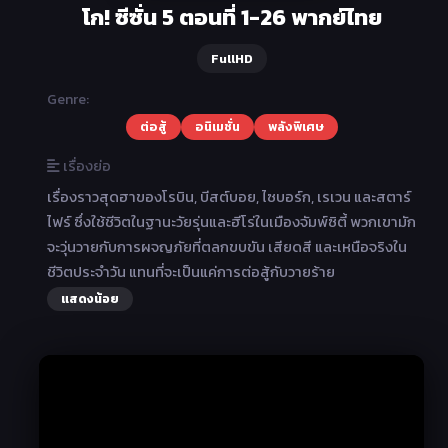
โก! ซีซั่น 5 ตอนที่ 1-26 พากย์ไทย
FullHD
Genre:
ต่อสู้
อนิเมชั่น
พลังพิเศษ
เรื่องย่อ
เรื่องราวสุดฮาของโรบิน, บีสต์บอย, ไซบอร์ก, เรเวน และสตาร์
ไฟร์ ซึ่งใช้ชีวิตในฐานะวัยรุ่นและฮีโร่ในเมืองจัมพ์ซิตี้ พวกเขามัก
จะวุ่นวายกับการผจญภัยที่ตลกขบขัน เสียดสี และเหนือจริงใน
ชีวิตประจำวัน แทนที่จะเป็นแค่การต่อสู้กับวายร้าย
แสดงน้อย