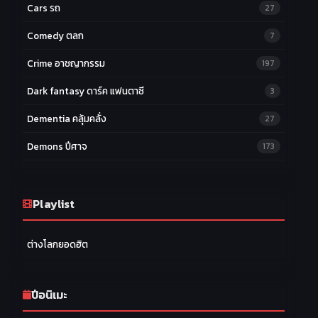
Cars รถ
27
Comedy ตลก
7
Crime อาชญากรรม
197
Dark fantasy ดาร์ค แฟนตาซี
3
Dementia คลุ้มคลั่ง
27
Demons ปีศาจ
173
Drama ดราม่า
174
Ecchi หื่น
Playlist
58
Family ครอบครัว
277
ต่างโลกยอดฮิต
Fantasy แฟนตาซี
203
Game เกม
42
ปีอนิเมะ
Harem ฮาเร็ม
60