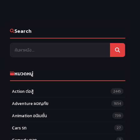
25
26
27
EP.25
EP.26
EP.27
28
29
30
EP.28
EP.29
EP.30
31
32
33
EP.31
EP.32
EP.33
Search
34
35
36
EP.34
EP.35
EP.36
หมวดหมู่
Action ต่อสู้
2445
Adventure ผจญภัย
1654
Animation อนิเมชั่น
739
Cars รถ
27