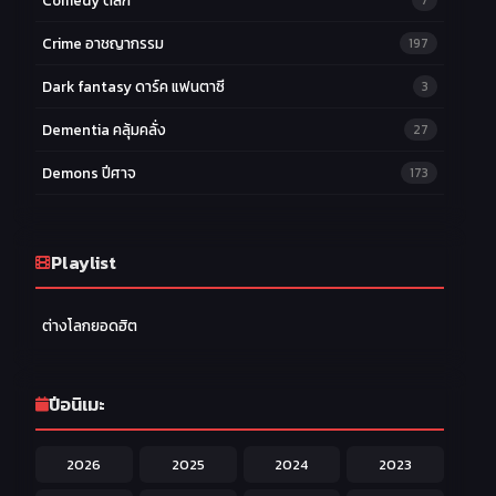
Comedy ตลก
7
Crime อาชญากรรม
197
Dark fantasy ดาร์ค แฟนตาซี
3
Dementia คลุ้มคลั่ง
27
Demons ปีศาจ
173
Drama ดราม่า
174
Ecchi หื่น
Playlist
58
Family ครอบครัว
277
ต่างโลกยอดฮิต
Fantasy แฟนตาซี
203
Game เกม
42
ปีอนิเมะ
Harem ฮาเร็ม
60
2026
2025
2024
2023
Hentai ลามก
42