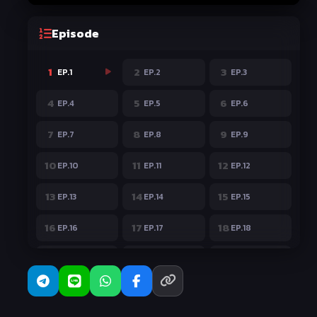
Episode
1
2
3
EP.1
EP.2
EP.3
4
5
6
EP.4
EP.5
EP.6
7
8
9
EP.7
EP.8
EP.9
10
11
12
EP.10
EP.11
EP.12
13
14
15
EP.13
EP.14
EP.15
16
17
18
EP.16
EP.17
EP.18
19
20
21
EP.19
EP.20
EP.21
22
23
24
EP.22
EP.23
EP.24