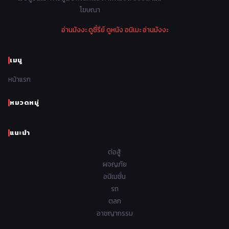
Parody ล้อเลียน
13
โฆษณา
1974
1973
1972
1971
Police ตำรวจ
27
อ่านมังงะ
ดูซี่รีย์
ดูหนัง
อนิเมะ
อ่านมังงะ
1970
1969
1968
1967
Psychological จิตวิทยา
47
1966
1965
1964
1963
เมนู
Romance โรแมนติก
441
1962
1961
1960
1959
หน้าแรก
Samurai ซามูไร
26
1958
1957
1956
1955
School โรงเรียน
434
หมวดหมู่
1954
1953
1952
1951
Sci-Fi วิทยาศาสตร์
79
แนะนำ
1950
1949
1948
Seinen วัยรุ่น
785
ต่อสู้
Short เรื่องสั้น
48
ผจญภัย
อนิเมชั่น
Shoujo สาวน้อย
485
รถ
Shoujo Ai ยูริ
ตลก
5
อาชญากรรม
Shounen เด็กผู้ชาย
340