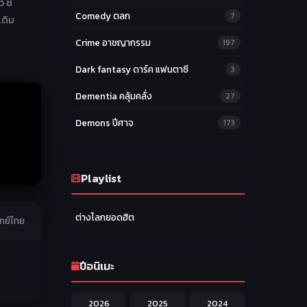
 ซี
Comedy ตลก
7
เดิม
Crime อาชญากรรม
197
Dark fantasy ดาร์ค แฟนตาซี
3
Dementia คลุ้มคลั่ง
27
Demons ปีศาจ
173
Drama ดราม่า
174
Ecchi หื่น
Playlist
58
Family ครอบครัว
277
ต่างโลกยอดฮิต
ากย์ไทย
Fantasy แฟนตาซี
203
Game เกม
42
ปีอนิเมะ
Harem ฮาเร็ม
60
2026
2025
2024