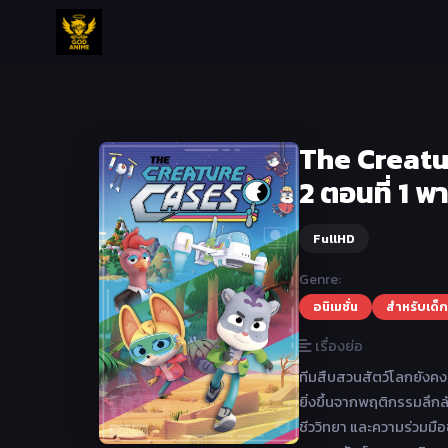
The Creatur
2 ตอนที่ 1 พ
FullHD
Genre:
อนิเมชั่น
สำหรับเด็ก
เรื่องย่อ
ทีมสืบสวนสัตว์โลกยังคงอ
ยิ่งขึ้นจากพฤติกรรมลึกล
ชีววิทยา และความร่วมมื