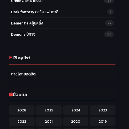
Crime อาชญากรรม
197
Dark fantasy ดาร์ค แฟนตาซี
3
Dementia คลุ้มคลั่ง
27
Demons ปีศาจ
173
Drama ดราม่า
174
Ecchi หื่น
Playlist
58
Family ครอบครัว
277
ต่างโลกยอดฮิต
Fantasy แฟนตาซี
203
Game เกม
42
ปีอนิเมะ
Harem ฮาเร็ม
60
2026
2025
2024
2023
Hentai ลามก
42
2022
2021
2020
2019
Historical ประวัติศาสตร์
43