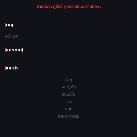
Police ตำรวจ
27
อ่านมังงะ
ดูซี่รีย์
ดูหนัง
อนิเมะ
อ่านมังงะ
1970
1969
1968
1967
Psychological จิตวิทยา
47
1966
1965
1964
1963
เมนู
Romance โรแมนติก
441
1962
1961
1960
1959
หน้าแรก
Samurai ซามูไร
26
1958
1957
1956
1955
School โรงเรียน
434
หมวดหมู่
1954
1953
1952
1951
Sci-Fi วิทยาศาสตร์
79
แนะนำ
1950
1949
1948
Seinen วัยรุ่น
785
ต่อสู้
Short เรื่องสั้น
48
ผจญภัย
อนิเมชั่น
Shoujo สาวน้อย
485
รถ
Shoujo Ai ยูริ
ตลก
5
อาชญากรรม
Shounen เด็กผู้ชาย
340
Shounen Ai ชายxชาย
17