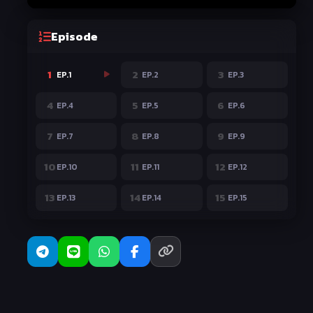
Episode
1
2
3
EP.1
EP.2
EP.3
4
5
6
EP.4
EP.5
EP.6
7
8
9
EP.7
EP.8
EP.9
10
11
12
EP.10
EP.11
EP.12
13
14
15
EP.13
EP.14
EP.15