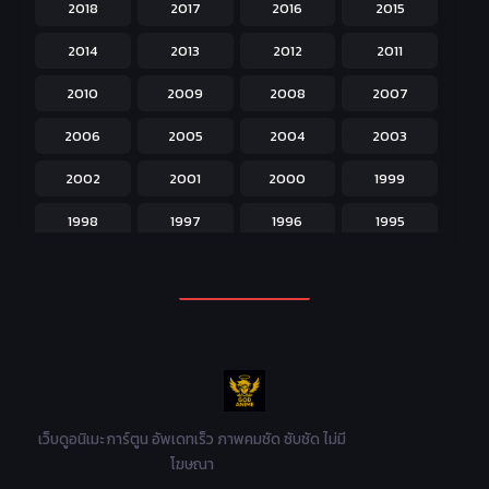
2018
2017
2016
2015
Horror หลอน
31
2014
2013
2012
2011
Isekai ต่างโลก
208
2010
2009
2008
2007
Josei สำหรับผู้หญิง
23
2006
2005
2004
2003
Kids สำหรับเด็ก
227
2002
2001
2000
1999
Magic เวทย์มนต์
108
1998
1997
1996
1995
Martial Arts ศิลปะการต่อสู้
38
1994
1993
1992
1991
Mecha หุ่นยนต์
176
1990
1989
1988
1987
Military ทหาร
47
1986
1985
1984
1983
Music เพลง
31
1982
1981
1980
1979
Mystery ลึกลับ
90
1978
1977
1976
1975
เว็บดูอนิเมะ การ์ตูน อัพเดทเร็ว ภาพคมชัด ซับชัด ไม่มี
Parody ล้อเลียน
13
โฆษณา
1974
1973
1972
1971
Police ตำรวจ
27