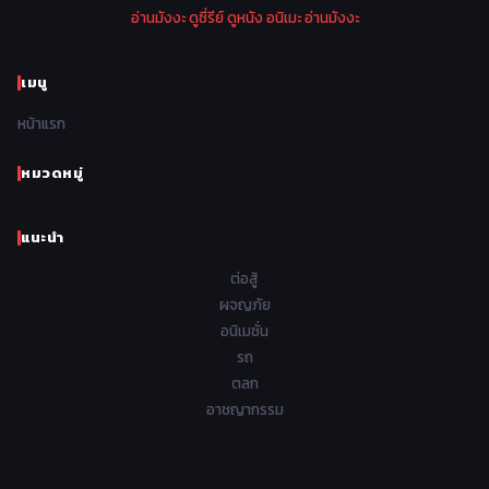
อ่านมังงะ
ดูซี่รีย์
ดูหนัง
อนิเมะ
อ่านมังงะ
1970
1969
1968
1967
Psychological จิตวิทยา
47
1966
1965
1964
1963
เมนู
Romance โรแมนติก
441
1962
1961
1960
1959
หน้าแรก
Samurai ซามูไร
26
1958
1957
1956
1955
School โรงเรียน
434
หมวดหมู่
1954
1953
1952
1951
Sci-Fi วิทยาศาสตร์
79
แนะนำ
1950
1949
1948
Seinen วัยรุ่น
785
ต่อสู้
Short เรื่องสั้น
48
ผจญภัย
อนิเมชั่น
Shoujo สาวน้อย
485
รถ
Shoujo Ai ยูริ
ตลก
5
อาชญากรรม
Shounen เด็กผู้ชาย
340
Shounen Ai ชายxชาย
17