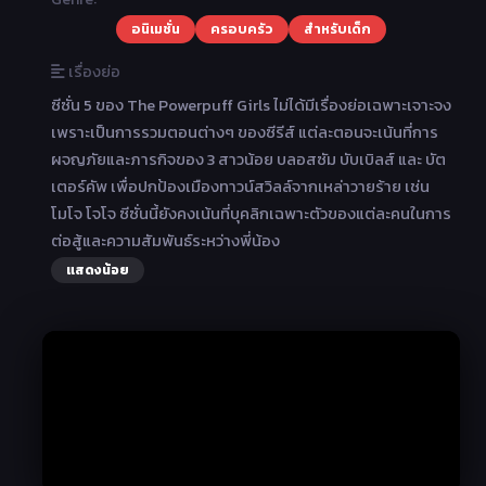
อนิเมชั่น
ครอบครัว
สำหรับเด็ก
เรื่องย่อ
ซีซั่น 5 ของ The Powerpuff Girls ไม่ได้มีเรื่องย่อเฉพาะเจาะจง
เพราะเป็นการรวมตอนต่างๆ ของซีรีส์ แต่ละตอนจะเน้นที่การ
ผจญภัยและภารกิจของ 3 สาวน้อย บลอสซัม บับเบิลส์ และ บัต
เตอร์คัพ เพื่อปกป้องเมืองทาวน์สวิลล์จากเหล่าวายร้าย เช่น
โมโจ โจโจ ซีซั่นนี้ยังคงเน้นที่บุคลิกเฉพาะตัวของแต่ละคนในการ
ต่อสู้และความสัมพันธ์ระหว่างพี่น้อง
แสดงน้อย