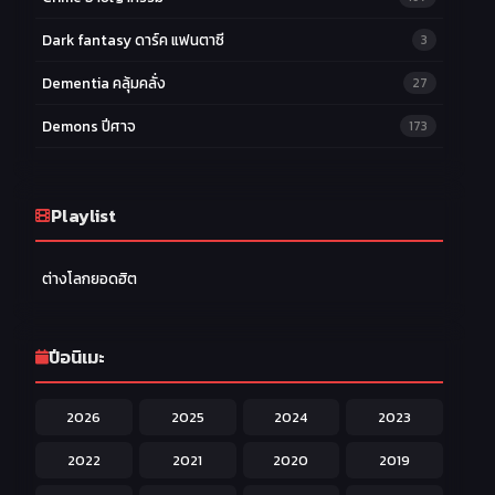
Dark fantasy ดาร์ค แฟนตาซี
3
Dementia คลุ้มคลั่ง
27
Demons ปีศาจ
173
Drama ดราม่า
174
Ecchi หื่น
Playlist
58
Family ครอบครัว
277
ต่างโลกยอดฮิต
Fantasy แฟนตาซี
203
Game เกม
42
ปีอนิเมะ
Harem ฮาเร็ม
60
2026
2025
2024
2023
Hentai ลามก
42
2022
2021
2020
2019
Historical ประวัติศาสตร์
43