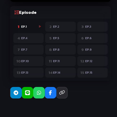
Episode
1
2
3
EP.1
EP.2
EP.3
4
5
6
EP.4
EP.5
EP.6
7
8
9
EP.7
EP.8
EP.9
10
11
12
EP.10
EP.11
EP.12
13
14
15
EP.13
EP.14
EP.15