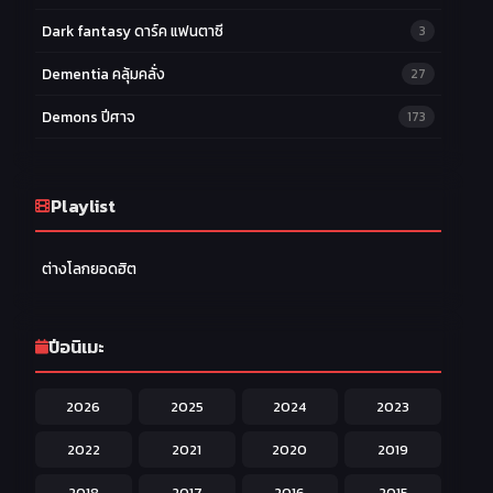
Dark fantasy ดาร์ค แฟนตาซี
3
Dementia คลุ้มคลั่ง
27
Demons ปีศาจ
173
Drama ดราม่า
174
Ecchi หื่น
Playlist
58
Family ครอบครัว
277
ต่างโลกยอดฮิต
Fantasy แฟนตาซี
203
Game เกม
42
ปีอนิเมะ
Harem ฮาเร็ม
60
2026
2025
2024
2023
Hentai ลามก
42
2022
2021
2020
2019
Historical ประวัติศาสตร์
43
2018
2017
2016
2015