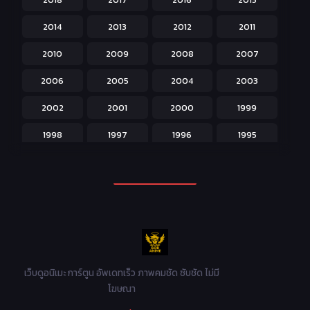
Horror หลอน
31
2014
2013
2012
2011
Isekai ต่างโลก
208
2010
2009
2008
2007
Josei สำหรับผู้หญิง
23
2006
2005
2004
2003
Kids สำหรับเด็ก
227
2002
2001
2000
1999
Magic เวทย์มนต์
108
1998
1997
1996
1995
Martial Arts ศิลปะการต่อสู้
38
1994
1993
1992
1991
Mecha หุ่นยนต์
176
1990
1989
1988
1987
Military ทหาร
47
1986
1985
1984
1983
Music เพลง
31
1982
1981
1980
1979
Mystery ลึกลับ
90
1978
1977
1976
1975
เว็บดูอนิเมะ การ์ตูน อัพเดทเร็ว ภาพคมชัด ซับชัด ไม่มี
Parody ล้อเลียน
13
โฆษณา
1974
1973
1972
1971
Police ตำรวจ
27