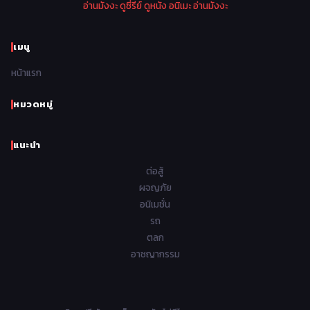
อ่านมังงะ
ดูซี่รีย์
ดูหนัง
อนิเมะ
อ่านมังงะ
1970
1969
1968
1967
Psychological จิตวิทยา
46
1966
1965
1964
1963
เมนู
Romance โรแมนติก
442
1962
1961
1960
1959
หน้าแรก
Samurai ซามูไร
26
1958
1957
1956
1955
School โรงเรียน
434
หมวดหมู่
1954
1953
1952
1951
Sci-Fi วิทยาศาสตร์
80
แนะนำ
1950
1949
1948
Seinen วัยรุ่น
785
ต่อสู้
Short เรื่องสั้น
48
ผจญภัย
อนิเมชั่น
Shoujo สาวน้อย
487
รถ
Shoujo Ai ยูริ
ตลก
5
อาชญากรรม
Shounen เด็กผู้ชาย
340
Shounen Ai ชายxชาย
17