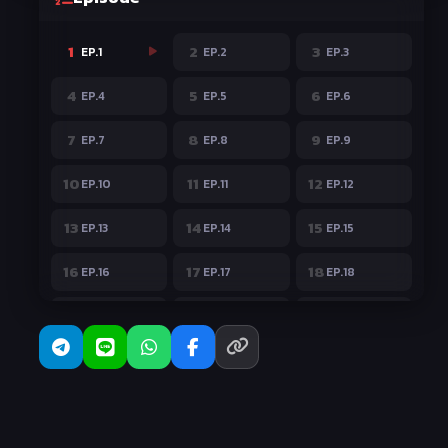
1
2
3
EP.1
EP.2
EP.3
4
5
6
EP.4
EP.5
EP.6
7
8
9
EP.7
EP.8
EP.9
10
11
12
EP.10
EP.11
EP.12
13
14
15
EP.13
EP.14
EP.15
16
17
18
EP.16
EP.17
EP.18
19
20
21
EP.19
EP.20
EP.21
22
EP.22