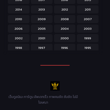
Horror หลอน
31
2014
2013
2012
2011
Isekai ต่างโลก
208
2010
2009
2008
2007
Josei สำหรับผู้หญิง
23
2006
2005
2004
2003
Kids สำหรับเด็ก
227
2002
2001
2000
1999
Magic เวทย์มนต์
108
1998
1997
1996
1995
Martial Arts ศิลปะการต่อสู้
38
1994
1993
1992
1991
Mecha หุ่นยนต์
176
1990
1989
1988
1987
Military ทหาร
47
1986
1985
1984
1983
Music เพลง
31
1982
1981
1980
1979
Mystery ลึกลับ
90
1978
1977
1976
1975
เว็บดูอนิเมะ การ์ตูน อัพเดทเร็ว ภาพคมชัด ซับชัด ไม่มี
Parody ล้อเลียน
13
โฆษณา
1974
1973
1972
1971
Police ตำรวจ
27