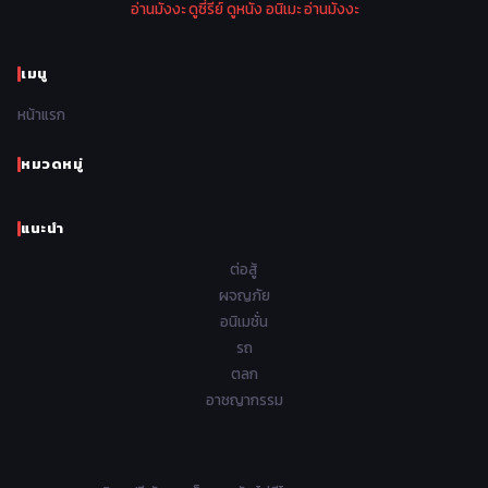
อ่านมังงะ
ดูซี่รีย์
ดูหนัง
อนิเมะ
อ่านมังงะ
1970
1969
1968
1967
Psychological จิตวิทยา
46
1966
1965
1964
1963
เมนู
Romance โรแมนติก
442
1962
1961
1960
1959
หน้าแรก
Samurai ซามูไร
26
1958
1957
1956
1955
School โรงเรียน
434
หมวดหมู่
1954
1953
1952
1951
Sci-Fi วิทยาศาสตร์
80
แนะนำ
1950
1949
1948
Seinen วัยรุ่น
785
ต่อสู้
Short เรื่องสั้น
48
ผจญภัย
อนิเมชั่น
Shoujo สาวน้อย
487
รถ
Shoujo Ai ยูริ
ตลก
5
อาชญากรรม
Shounen เด็กผู้ชาย
340
Shounen Ai ชายxชาย
17