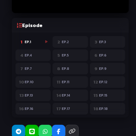
Episode
1
2
3
EP.1
EP.2
EP.3
4
5
6
EP.4
EP.5
EP.6
7
8
9
EP.7
EP.8
EP.9
10
11
12
EP.10
EP.11
EP.12
13
14
15
EP.13
EP.14
EP.15
16
17
18
EP.16
EP.17
EP.18