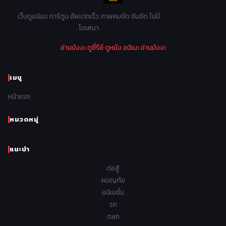
1978
1977
1976
1975
เว็บดูอนิเมะ การ์ตูน อัพเดทเร็ว ภาพคมชัด ซับชัด ไม่มี
Parody ล้อเลียน
13
โฆษณา
1974
1973
1972
1971
Police ตำรวจ
27
อ่านมังงะ
ดูซี่รีย์
ดูหนัง
อนิเมะ
อ่านมังงะ
1970
1969
1968
1967
Psychological จิตวิทยา
47
1966
1965
1964
1963
เมนู
Romance โรแมนติก
441
1962
1961
1960
1959
หน้าแรก
Samurai ซามูไร
26
1958
1957
1956
1955
School โรงเรียน
434
หมวดหมู่
1954
1953
1952
1951
Sci-Fi วิทยาศาสตร์
79
แนะนำ
1950
1949
1948
Seinen วัยรุ่น
785
ต่อสู้
Short เรื่องสั้น
48
ผจญภัย
อนิเมชั่น
Shoujo สาวน้อย
485
รถ
Shoujo Ai ยูริ
ตลก
5