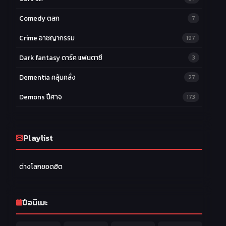
Comedy ตลก
7
Crime อาชญากรรม
197
Dark fantasy ดาร์ค แฟนตาซี
3
Dementia คลุ้มคลั่ง
27
Demons ปีศาจ
173
Drama ดราม่า
174
Ecchi หื่น
Playlist
58
Family ครอบครัว
277
ต่างโลกยอดฮิต
Fantasy แฟนตาซี
203
Game เกม
42
ปีอนิเมะ
Harem ฮาเร็ม
60