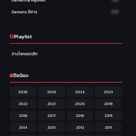
Dementia คลุ้มคลั่ง
27
Demons ปีศาจ
173
Drama ดราม่า
174
Ecchi หื่น
Playlist
58
Family ครอบครัว
277
ต่างโลกยอดฮิต
Fantasy แฟนตาซี
203
Game เกม
42
ปีอนิเมะ
Harem ฮาเร็ม
60
2026
2025
2024
2023
Hentai ลามก
42
2022
2021
2020
2019
Historical ประวัติศาสตร์
43
2018
2017
2016
2015
Horror หลอน
31
2014
2013
2012
2011
Isekai ต่างโลก
208