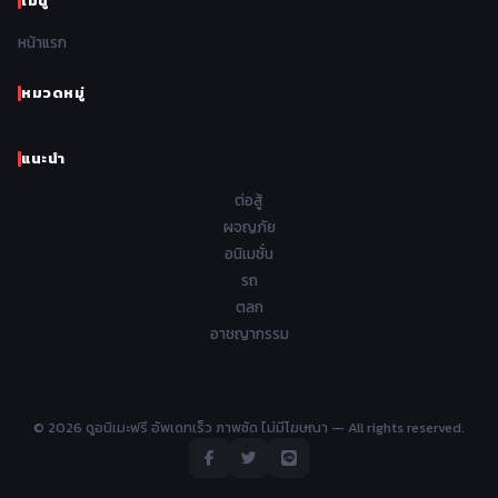
เมนู
Romance โรแมนติก
441
1962
1961
1960
1959
หน้าแรก
Samurai ซามูไร
26
1958
1957
1956
1955
School โรงเรียน
434
หมวดหมู่
1954
1953
1952
1951
Sci-Fi วิทยาศาสตร์
79
แนะนำ
1950
1949
1948
Seinen วัยรุ่น
785
ต่อสู้
Short เรื่องสั้น
48
ผจญภัย
อนิเมชั่น
Shoujo สาวน้อย
485
รถ
Shoujo Ai ยูริ
ตลก
5
อาชญากรรม
Shounen เด็กผู้ชาย
340
Shounen Ai ชายxชาย
17
© 2026 ดูอนิเมะฟรี อัพเดทเร็ว ภาพชัด ไม่มีโฆษณา — All rights reserved.
Slice of Life ชีวิตประจำวัน
408
Space อวกาศ
101