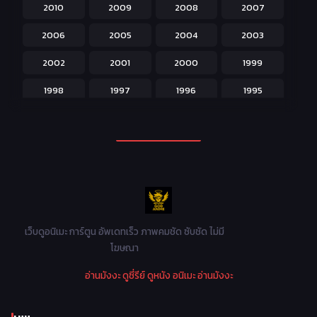
2010
2009
2008
2007
Josei สำหรับผู้หญิง
23
2006
2005
2004
2003
Kids สำหรับเด็ก
227
2002
2001
2000
1999
Magic เวทย์มนต์
108
1998
1997
1996
1995
Martial Arts ศิลปะการต่อสู้
38
1994
1993
1992
1991
Mecha หุ่นยนต์
176
1990
1989
1988
1987
Military ทหาร
47
1986
1985
1984
1983
Music เพลง
31
1982
1981
1980
1979
Mystery ลึกลับ
90
1978
1977
1976
1975
เว็บดูอนิเมะ การ์ตูน อัพเดทเร็ว ภาพคมชัด ซับชัด ไม่มี
Parody ล้อเลียน
13
โฆษณา
1974
1973
1972
1971
Police ตำรวจ
27
อ่านมังงะ
ดูซี่รีย์
ดูหนัง
อนิเมะ
อ่านมังงะ
1970
1969
1968
1967
Psychological จิตวิทยา
47
1966
1965
1964
1963