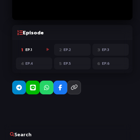
Episode
1
2
3
EP.1
EP.2
EP.3
4
5
6
EP.4
EP.5
EP.6
Search