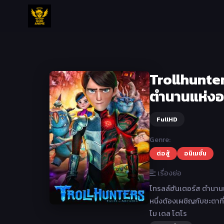
Trollhunter
ตำนานแห่งอา
FullHD
Genre:
ต่อสู้
อนิเมชั่น
เรื่องย่อ
โทรลล์ฮันเตอร์ส ตำนานแห
หนึ่งต้องเผชิญกับชะตาท
โม เดล โตโร