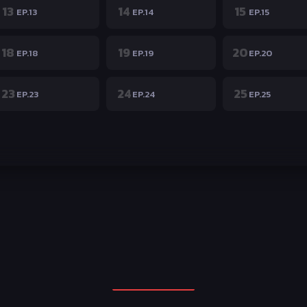
13
14
15
EP.13
EP.14
EP.15
18
19
20
EP.18
EP.19
EP.20
23
24
25
EP.23
EP.24
EP.25