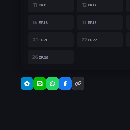
11
12
EP.11
EP.12
16
17
EP.16
EP.17
21
22
EP.21
EP.22
26
EP.26