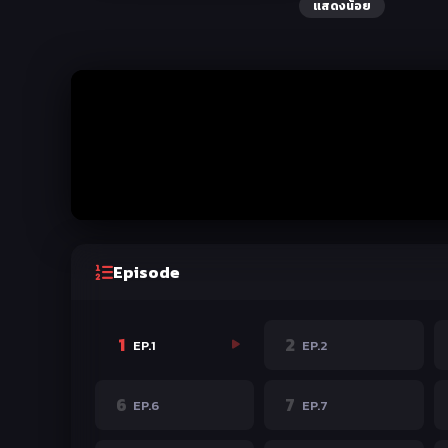
แสดงน้อย
Episode
1
2
EP.1
EP.2
6
7
EP.6
EP.7