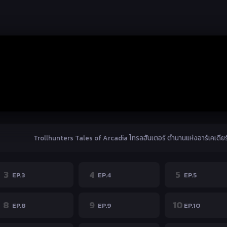
3
4
5
EP.3
EP.4
EP.5
8
9
10
EP.8
EP.9
EP.10