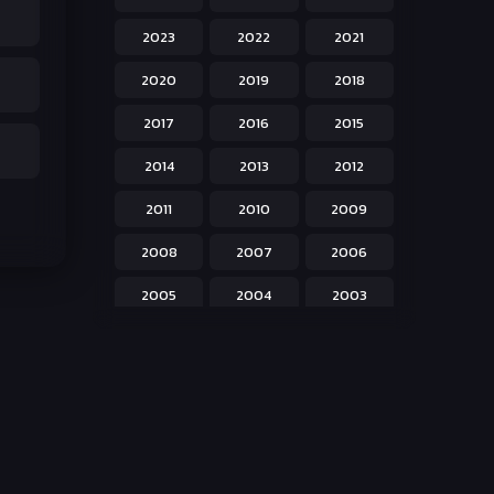
Hentai ลามก
42
2023
2022
2021
Historical ประวัติศาสตร์
43
2020
2019
2018
Horror หลอน
31
2017
2016
2015
Isekai ต่างโลก
208
2014
2013
2012
Josei สำหรับผู้หญิง
23
2011
2010
2009
Kids สำหรับเด็ก
227
2008
2007
2006
Magic เวทย์มนต์
108
2005
2004
2003
Martial Arts ศิลปะการต่อสู้
38
2002
2001
2000
Mecha หุ่นยนต์
176
1999
1998
1997
Military ทหาร
47
1996
1995
1994
Music เพลง
31
1993
1992
1991
Mystery ลึกลับ
90