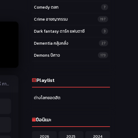
Comedy ตลก
7
Crime อาชญากรรม
197
Dark fantasy ดาร์ค แฟนตาซี
3
Dementia คลุ้มคลั่ง
27
Demons ปีศาจ
173
Drama ดราม่า
174
Ecchi หื่น
Playlist
58
Trollhunters Tales of Arcadia โทรลฮันเตอร์ ตำนานแห่งอาร์เคเดียร์ ภาค1 ตอนที่ 1-26 พากษ์ไทย
Family ครอบครัว
277
ต่างโลกยอดฮิต
Fantasy แฟนตาซี
203
Game เกม
42
ปีอนิเมะ
Harem ฮาเร็ม
60
2026
2025
2024