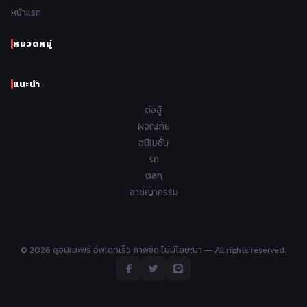
1962
1961
1960
1959
หน้าแรก
Samurai ซามูไร
26
1958
1957
1956
1955
School โรงเรียน
434
หมวดหมู่
1954
1953
1952
1951
Sci-Fi วิทยาศาสตร์
79
แนะนำ
1950
1949
1948
Seinen วัยรุ่น
785
ต่อสู้
Short เรื่องสั้น
48
ผจญภัย
อนิเมชั่น
Shoujo สาวน้อย
485
รถ
Shoujo Ai ยูริ
ตลก
5
อาชญากรรม
Shounen เด็กผู้ชาย
340
Shounen Ai ชายxชาย
17
© 2026 ดูอนิเมะฟรี อัพเดทเร็ว ภาพชัด ไม่มีโฆษณา — All rights reserved.
Slice of Life ชีวิตประจำวัน
408
Space อวกาศ
101