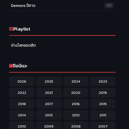
Demons ปีศาจ
173
Drama ดราม่า
174
Ecchi หื่น
Playlist
58
Family ครอบครัว
277
ต่างโลกยอดฮิต
Fantasy แฟนตาซี
203
Game เกม
42
ปีอนิเมะ
Harem ฮาเร็ม
60
2026
2025
2024
2023
Hentai ลามก
42
2022
2021
2020
2019
Historical ประวัติศาสตร์
43
2018
2017
2016
2015
Horror หลอน
31
2014
2013
2012
2011
Isekai ต่างโลก
208
2010
2009
2008
2007