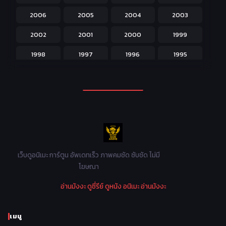
Josei สำหรับผู้หญิง
23
2006
2005
2004
2003
Kids สำหรับเด็ก
227
2002
2001
2000
1999
Magic เวทย์มนต์
108
1998
1997
1996
1995
Martial Arts ศิลปะการต่อสู้
38
1994
1993
1992
1991
Mecha หุ่นยนต์
176
1990
1989
1988
1987
Military ทหาร
47
1986
1985
1984
1983
Music เพลง
31
1982
1981
1980
1979
Mystery ลึกลับ
90
1978
1977
1976
1975
เว็บดูอนิเมะ การ์ตูน อัพเดทเร็ว ภาพคมชัด ซับชัด ไม่มี
Parody ล้อเลียน
13
โฆษณา
1974
1973
1972
1971
Police ตำรวจ
27
อ่านมังงะ
ดูซี่รีย์
ดูหนัง
อนิเมะ
อ่านมังงะ
1970
1969
1968
1967
Psychological จิตวิทยา
47
1966
1965
1964
1963
เมนู
Romance โรแมนติก
441