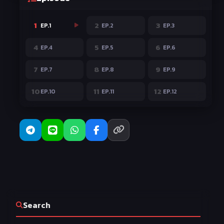
1
2
3
EP.1
EP.2
EP.3
4
5
6
EP.4
EP.5
EP.6
7
8
9
EP.7
EP.8
EP.9
10
11
12
EP.10
EP.11
EP.12
Search