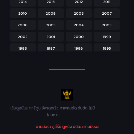
2014
2013
2012
2011
Isekai ต่างโลก
208
2010
2009
2008
2007
Josei สำหรับผู้หญิง
23
2006
2005
2004
2003
Kids สำหรับเด็ก
227
2002
2001
2000
1999
Magic เวทย์มนต์
108
1998
1997
1996
1995
Martial Arts ศิลปะการต่อสู้
38
1994
1993
1992
1991
Mecha หุ่นยนต์
176
1990
1989
1988
1987
Military ทหาร
47
1986
1985
1984
1983
Music เพลง
31
1982
1981
1980
1979
Mystery ลึกลับ
90
1978
1977
1976
1975
เว็บดูอนิเมะ การ์ตูน อัพเดทเร็ว ภาพคมชัด ซับชัด ไม่มี
Parody ล้อเลียน
13
โฆษณา
1974
1973
1972
1971
Police ตำรวจ
27
อ่านมังงะ
ดูซี่รีย์
ดูหนัง
อนิเมะ
อ่านมังงะ
1970
1969
1968
1967
Psychological จิตวิทยา
47