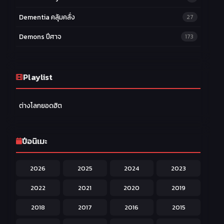
Dementia คลุ้มคลั่ง
27
Demons ปีศาจ
173
Drama ดราม่า
174
Ecchi หื่น
Playlist
58
Family ครอบครัว
277
ต่างโลกยอดฮิต
Fantasy แฟนตาซี
203
Game เกม
42
ปีอนิเมะ
Harem ฮาเร็ม
60
2026
2025
2024
2023
Hentai ลามก
42
2022
2021
2020
2019
Historical ประวัติศาสตร์
43
2018
2017
2016
2015
Horror หลอน
31