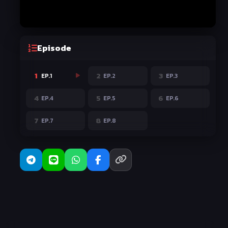
Episode
1
2
3
EP.1
EP.2
EP.3
4
5
6
EP.4
EP.5
EP.6
7
8
EP.7
EP.8