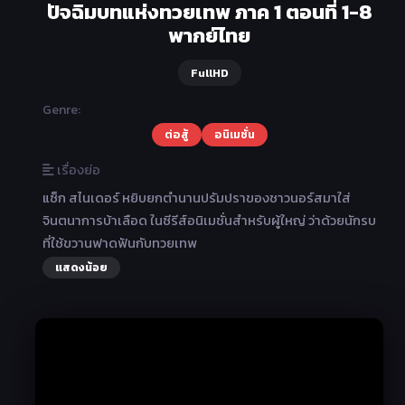
ปัจฉิมบทแห่งทวยเทพ ภาค 1 ตอนที่ 1-8
พากย์ไทย
FullHD
Genre:
ต่อสู้
อนิเมชั่น
เรื่องย่อ
แซ็ก สไนเดอร์ หยิบยกตำนานปรัมปราของชาวนอร์สมาใส่
จินตนาการบ้าเลือด ในซีรีส์อนิเมชั่นสำหรับผู้ใหญ่ ว่าด้วยนักรบ
ที่ใช้ขวานฟาดฟันกับทวยเทพ
แสดงน้อย