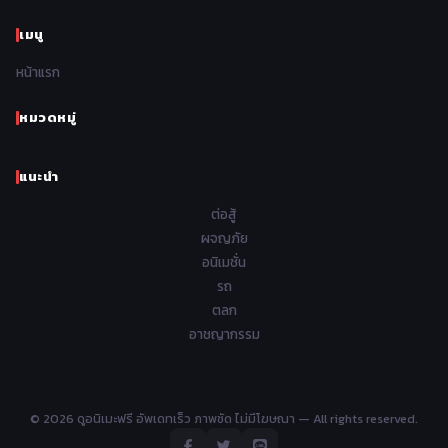
1966
1965
1964
1963
เมนู
Romance โรแมนติก
441
1962
1961
1960
1959
หน้าแรก
Samurai ซามูไร
26
1958
1957
1956
1955
School โรงเรียน
434
หมวดหมู่
1954
1953
1952
1951
Sci-Fi วิทยาศาสตร์
79
แนะนำ
1950
1949
1948
Seinen วัยรุ่น
785
ต่อสู้
Short เรื่องสั้น
48
ผจญภัย
อนิเมชั่น
Shoujo สาวน้อย
485
รถ
Shoujo Ai ยูริ
ตลก
5
อาชญากรรม
Shounen เด็กผู้ชาย
340
Shounen Ai ชายxชาย
17
© 2026 ดูอนิเมะฟรี อัพเดทเร็ว ภาพชัด ไม่มีโฆษณา — All rights reserved.
Slice of Life ชีวิตประจำวัน
408