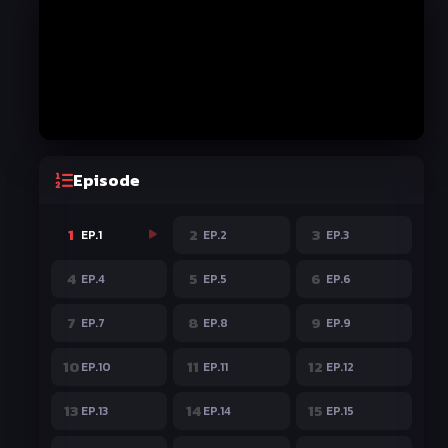
Episode
1
2
3
EP.1
EP.2
EP.3
4
5
6
EP.4
EP.5
EP.6
7
8
9
EP.7
EP.8
EP.9
10
11
12
EP.10
EP.11
EP.12
13
14
15
EP.13
EP.14
EP.15