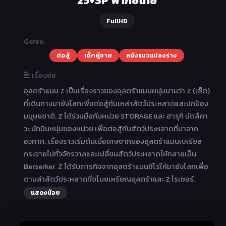
25+SP พากย์ไทย
FullHD
Genre:
ต่อสู้
เด็กผู้ชาย
หนังแนวแปลงร่าง
เรื่องย่อ
อุลตร้าแมน Z เป็นเรื่องราวของอุลตร้าแมนหนุ่มนามว่า Z (เซ็ต)
ที่เดินทางมายังโลกเพื่อต่อสู้กับเหล่าสัตว์ประหลาดและปกป้อง
มนุษยชาติ. Z ได้ร่วมมือกับหน่วย STORAGE และ ฮารุกิ นัตสึคา
วะ นักบินหนุ่มของหน่วย เพื่อต่อสู้กับสัตว์ประหลาดที่มาจาก
อวกาศ. เรื่องราวเริ่มต้นเมื่อเศษซากของอุลตร้าแมนเบเรียล
กระจายไปทั่วจักรวาลและเปลี่ยนสัตว์ประหลาดให้กลายเป็น
Berserker. Z ได้รับภารกิจจากอุลตร้าแมนซีโร่ให้มายังโลกเพื่อ
ตามล่าสัตว์ประหลาดที่ขโมยเหรียญอุลตร้าและ Z ไรเซอร์.
แสดงน้อย