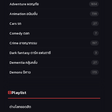
Adventure ผจญภัย
1654
Animation อนิเมชั่น
739
Cars รถ
27
Comedy ตลก
7
Crime อาชญากรรม
197
Dark fantasy ดาร์ค แฟนตาซี
3
Dementia คลุ้มคลั่ง
27
Demons ปีศาจ
173
Drama ดราม่า
174
Ecchi หื่น
Playlist
58
Family ครอบครัว
277
ต่างโลกยอดฮิต
Fantasy แฟนตาซี
203