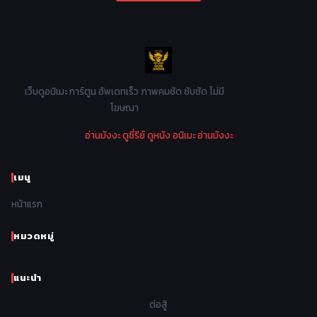
1990
1989
1988
1987
Military ทหาร
47
1986
1985
1984
1983
Music เพลง
31
1982
1981
1980
1979
Mystery ลึกลับ
90
1978
1977
1976
1975
เว็บดูอนิเมะ การ์ตูน อัพเดทเร็ว ภาพคมชัด ซับชัด ไม่มี
Parody ล้อเลียน
13
โฆษณา
1974
1973
1972
1971
Police ตำรวจ
27
อ่านมังงะ
ดูซี่รีย์
ดูหนัง
อนิเมะ
อ่านมังงะ
1970
1969
1968
1967
Psychological จิตวิทยา
47
1966
1965
1964
1963
เมนู
Romance โรแมนติก
441
1962
1961
1960
1959
หน้าแรก
Samurai ซามูไร
26
1958
1957
1956
1955
School โรงเรียน
434
หมวดหมู่
1954
1953
1952
1951
Sci-Fi วิทยาศาสตร์
79
แนะนำ
1950
1949
1948
Seinen วัยรุ่น
785
ต่อสู้
Short เรื่องสั้น
48