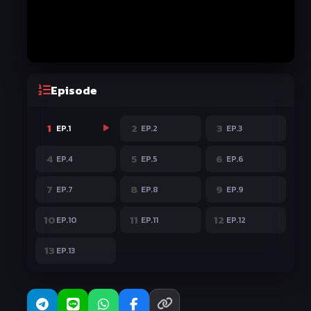
Episode
1
2
3
EP.1
EP.2
EP.3
4
5
6
EP.4
EP.5
EP.6
7
8
9
EP.7
EP.8
EP.9
10
11
12
EP.10
EP.11
EP.12
13
EP.13