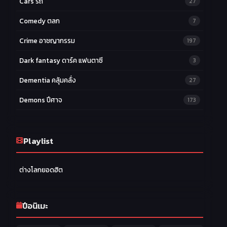
Cars รถ
27
Comedy ตลก
7
Crime อาชญากรรม
197
Dark fantasy ดาร์ค แฟนตาซี
3
Dementia คลุ้มคลั่ง
27
Demons ปีศาจ
173
Drama ดราม่า
174
Ecchi หื่น
Playlist
58
Family ครอบครัว
277
ต่างโลกยอดฮิต
Fantasy แฟนตาซี
203
Game เกม
42
ปีอนิเมะ
Harem ฮาเร็ม
60