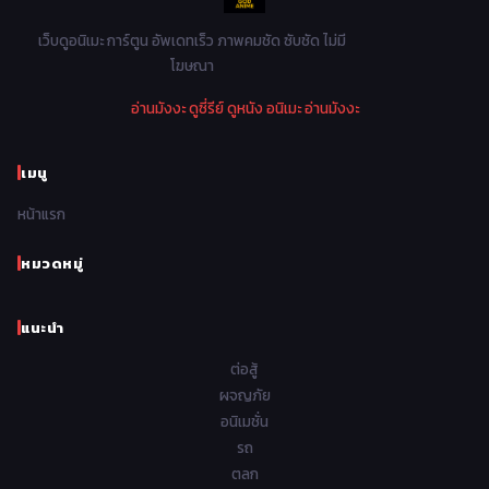
Mystery ลึกลับ
90
1978
1977
1976
1975
เว็บดูอนิเมะ การ์ตูน อัพเดทเร็ว ภาพคมชัด ซับชัด ไม่มี
Parody ล้อเลียน
13
โฆษณา
1974
1973
1972
1971
Police ตำรวจ
27
อ่านมังงะ
ดูซี่รีย์
ดูหนัง
อนิเมะ
อ่านมังงะ
1970
1969
1968
1967
Psychological จิตวิทยา
47
1966
1965
1964
1963
เมนู
Romance โรแมนติก
441
1962
1961
1960
1959
หน้าแรก
Samurai ซามูไร
26
1958
1957
1956
1955
School โรงเรียน
434
หมวดหมู่
1954
1953
1952
1951
Sci-Fi วิทยาศาสตร์
79
แนะนำ
1950
1949
1948
Seinen วัยรุ่น
785
ต่อสู้
Short เรื่องสั้น
48
ผจญภัย
อนิเมชั่น
Shoujo สาวน้อย
485
รถ
Shoujo Ai ยูริ
ตลก
5