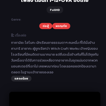
FullHD
Genre:
ต่อสู้
ผจญภัย
เรื่องย่อ
ทาคามิยะ โฮโนกะ นักเรียนชายธรรมดาๆ คนหนึ่ง ที่ได้นั่งข้าง
คางาริ อายากะ ผู้ถูกเรียกว่า Witch Craft Works เจ้าหญิงของ
โรงเรียนที่มีคนติดตามมากมาย แต่ถึงจะนั่งข้างกันก็ไม่ได้คุยกัน
วันหนึ่งเขาได้รับการช่วยเหลือจากอายากะในชุดแม่มดจากพวก
มอนสเตอร์ที่เขาไม่ เคยพบมาก่อน โดยเธอคอยปกป้องเขามา
ตลอด ในฐานะเจ้าชายของเธอ
แสดงน้อย