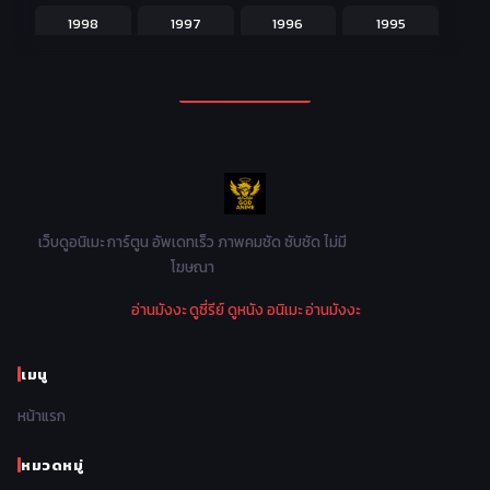
1998
1997
1996
1995
Martial Arts ศิลปะการต่อสู้
38
1994
1993
1992
1991
Mecha หุ่นยนต์
176
1990
1989
1988
1987
Military ทหาร
47
1986
1985
1984
1983
Music เพลง
31
1982
1981
1980
1979
Mystery ลึกลับ
90
1978
1977
1976
1975
เว็บดูอนิเมะ การ์ตูน อัพเดทเร็ว ภาพคมชัด ซับชัด ไม่มี
Parody ล้อเลียน
13
โฆษณา
1974
1973
1972
1971
Police ตำรวจ
27
อ่านมังงะ
ดูซี่รีย์
ดูหนัง
อนิเมะ
อ่านมังงะ
1970
1969
1968
1967
Psychological จิตวิทยา
47
1966
1965
1964
1963
เมนู
Romance โรแมนติก
441
1962
1961
1960
1959
หน้าแรก
Samurai ซามูไร
26
1958
1957
1956
1955
School โรงเรียน
434
หมวดหมู่