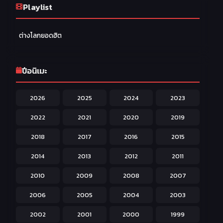
Ecchi หื่น
Playlist
58
Family ครอบครัว
277
ต่างโลกยอดฮิต
Fantasy แฟนตาซี
203
Game เกม
42
ปีอนิเมะ
Harem ฮาเร็ม
60
2026
2025
2024
2023
Hentai ลามก
42
2022
2021
2020
2019
Historical ประวัติศาสตร์
43
2018
2017
2016
2015
Horror หลอน
31
2014
2013
2012
2011
Isekai ต่างโลก
208
2010
2009
2008
2007
Josei สำหรับผู้หญิง
23
2006
2005
2004
2003
Kids สำหรับเด็ก
227
2002
2001
2000
1999
Magic เวทย์มนต์
108