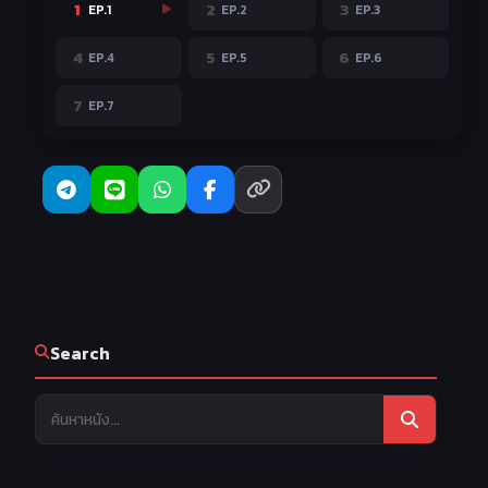
1
2
3
EP.1
EP.2
EP.3
4
5
6
EP.4
EP.5
EP.6
7
EP.7
Search