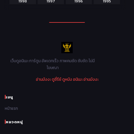
1998
1997
1996
1995
Martial Arts ศิลปะการต่อสู้
38
1994
1993
1992
1991
Mecha หุ่นยนต์
176
1990
1989
1988
1987
Military ทหาร
47
1986
1985
1984
1983
Music เพลง
31
1982
1981
1980
1979
Mystery ลึกลับ
90
1978
1977
1976
1975
เว็บดูอนิเมะ การ์ตูน อัพเดทเร็ว ภาพคมชัด ซับชัด ไม่มี
Parody ล้อเลียน
13
โฆษณา
1974
1973
1972
1971
Police ตำรวจ
27
อ่านมังงะ
ดูซี่รีย์
ดูหนัง
อนิเมะ
อ่านมังงะ
1970
1969
1968
1967
Psychological จิตวิทยา
46
1966
1965
1964
1963
เมนู
Romance โรแมนติก
442
1962
1961
1960
1959
หน้าแรก
Samurai ซามูไร
26
1958
1957
1956
1955
School โรงเรียน
434
หมวดหมู่
1954
1953
1952
1951
Sci-Fi วิทยาศาสตร์
80