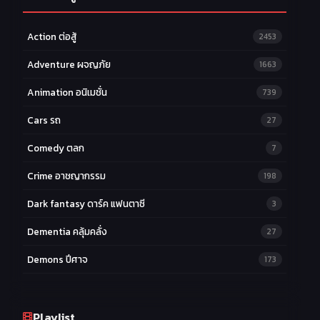
Action ต่อสู้
2453
Adventure ผจญภัย
1663
Animation อนิเมชั่น
739
Cars รถ
27
Comedy ตลก
7
Crime อาชญากรรม
198
Dark fantasy ดาร์ค แฟนตาซี
3
Dementia คลุ้มคลั่ง
27
Demons ปีศาจ
173
Drama ดราม่า
174
Ecchi หื่น
Playlist
58