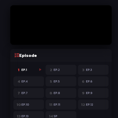
Episode
1
2
3
EP.1
EP.2
EP.3
4
5
6
EP.4
EP.5
EP.6
7
8
9
EP.7
EP.8
EP.9
10
11
12
EP.10
EP.11
EP.12
13
14
EP.13
SP