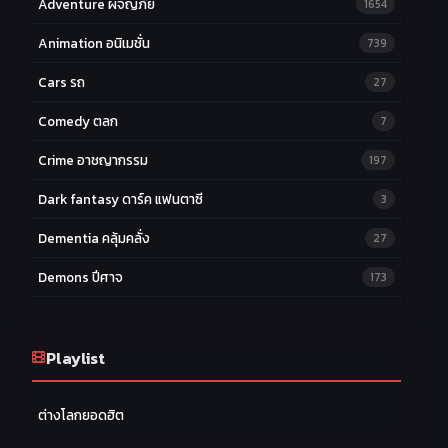
Adventure ผจญภัย
1654
Animation อนิเมชั่น
739
Cars รถ
27
Comedy ตลก
7
Crime อาชญากรรม
197
Dark fantasy ดาร์ค แฟนตาซี
3
Dementia คลุ้มคลั่ง
27
Demons ปีศาจ
173
Drama ดราม่า
174
Ecchi หื่น
Playlist
58
Family ครอบครัว
277
ต่างโลกยอดฮิต
Fantasy แฟนตาซี
203