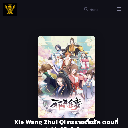
Xie Wang Zhui Qi ทรราชตื๊อรัก ตอนที่