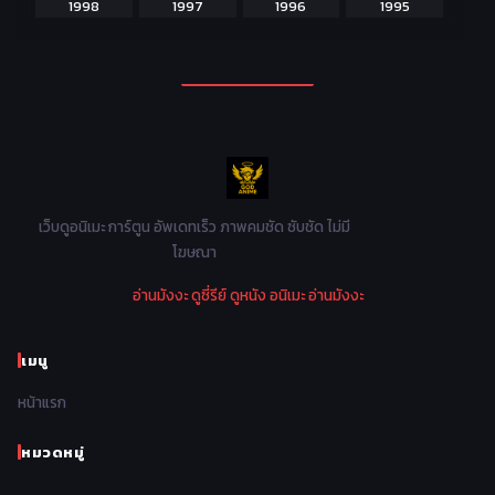
1998
1997
1996
1995
Martial Arts ศิลปะการต่อสู้
38
1994
1993
1992
1991
Mecha หุ่นยนต์
176
1990
1989
1988
1987
Military ทหาร
47
1986
1985
1984
1983
Music เพลง
31
1982
1981
1980
1979
Mystery ลึกลับ
90
1978
1977
1976
1975
เว็บดูอนิเมะ การ์ตูน อัพเดทเร็ว ภาพคมชัด ซับชัด ไม่มี
Parody ล้อเลียน
13
โฆษณา
1974
1973
1972
1971
Police ตำรวจ
27
อ่านมังงะ
ดูซี่รีย์
ดูหนัง
อนิเมะ
อ่านมังงะ
1970
1969
1968
1967
Psychological จิตวิทยา
47
1966
1965
1964
1963
เมนู
Romance โรแมนติก
441
1962
1961
1960
1959
หน้าแรก
Samurai ซามูไร
26
1958
1957
1956
1955
School โรงเรียน
434
หมวดหมู่
1954
1953
1952
1951
Sci-Fi วิทยาศาสตร์
79