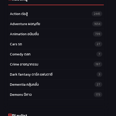
Action ต่อสู้
2445
Adventure ผจญภัย
1654
Animation อนิเมชั่น
739
Cars รถ
27
Comedy ตลก
7
Crime อาชญากรรม
197
Dark fantasy ดาร์ค แฟนตาซี
3
Dementia คลุ้มคลั่ง
27
Demons ปีศาจ
173
Drama ดราม่า
174
Ecchi หื่น
Playlist
58