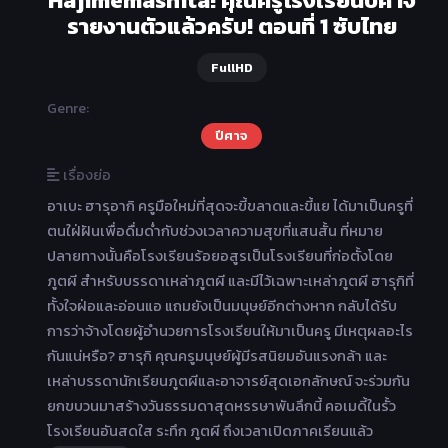
รายงานตัวแล้วครับ! ตอนที่ 1 ซับไทย
FullHD
Genre:
ปีศาจ
เรื่องย่อ
อาเบะ ฮารุอากิ ครูมือใหม่ที่สุดจะขี้ขลาดและขี้แย ได้มาเป็นครูที่
ตนใฝ่ฝันเพื่อดื่มด่ำกับช่วงเวลาความสุขที่แสนสั้น ที่หมาย
ปลายทางนั้นคือโรงเรียนร้อยอสูรเป็นโรงเรียนที่ก่อตั้งโดย
ภูตผี สำหรับบรรดาเหล่าภูตผี และมีไว้เฉพาะเหล่าภูตผี ฮารุกิที่
ทั้งใจฝ่อและอ่อนแอ แถมยังเป็นมนุษย์อีกต่างหาก กลับได้รับ
การว่าจ้างโดยผู้อำนวยการโรงเรียนให้มาเป็นครู มีเหตุผลอะไร
กันแน่หรือ? ฮารุกิ คุณครูมนุษย์ผู้มีรสนิยมอันแรงกล้า และ
เหล่าบรรดานักเรียนภูตผีและอาจารย์สุดเอกลักษณ์ จะร่วมกัน
ยกขบวนมาสร้างวันธรรมดาสุดหรรษาพันลึกนี้ คอเมดี้ในรั้ว
โรงเรียนอันสดใส ระทึก ภูตผี ถึงเวลาเปิดภาคเรียนแล้ว