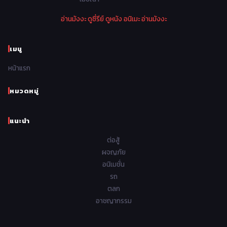
1974
1973
1972
1971
Police ตำรวจ
27
อ่านมังงะ
ดูซี่รีย์
ดูหนัง
อนิเมะ
อ่านมังงะ
1970
1969
1968
1967
Psychological จิตวิทยา
47
1966
1965
1964
1963
เมนู
Romance โรแมนติก
441
1962
1961
1960
1959
หน้าแรก
Samurai ซามูไร
26
1958
1957
1956
1955
School โรงเรียน
434
หมวดหมู่
1954
1953
1952
1951
Sci-Fi วิทยาศาสตร์
79
แนะนำ
1950
1949
1948
Seinen วัยรุ่น
785
ต่อสู้
Short เรื่องสั้น
48
ผจญภัย
อนิเมชั่น
Shoujo สาวน้อย
485
รถ
Shoujo Ai ยูริ
ตลก
5
อาชญากรรม
Shounen เด็กผู้ชาย
340
Shounen Ai ชายxชาย
17