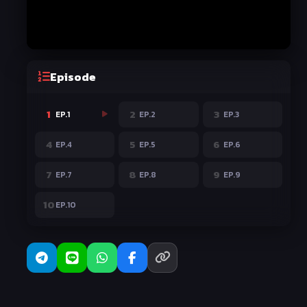
Episode
1
2
3
EP.1
EP.2
EP.3
4
5
6
EP.4
EP.5
EP.6
7
8
9
EP.7
EP.8
EP.9
10
EP.10