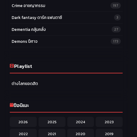
Crime อาชญากรรม
197
Dark fantasy ดาร์ค แฟนตาซี
3
Dementia คลุ้มคลั่ง
27
Demons ปีศาจ
173
Drama ดราม่า
174
Ecchi หื่น
Playlist
58
Family ครอบครัว
277
ต่างโลกยอดฮิต
Fantasy แฟนตาซี
203
Game เกม
42
ปีอนิเมะ
Harem ฮาเร็ม
60
2026
2025
2024
2023
Hentai ลามก
42
2022
2021
2020
2019
Historical ประวัติศาสตร์
43