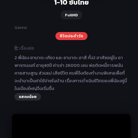
1-10 ซับไทย
FullHD
Genre:
ชีวิตประจำวัน
เรื่องย่อ
2 พี่น้อง ยามาดะ เคียว และ ยามาดะ อาสึ ทั้ง2 อาศัยอยู่ใน อา
พารทเมนท์ อายุ40ปี ค่าเช่า 26000 เยน พ่อติดหนี้การพนัน
หายสาบสูญ ส่วนแม่ เสียชีวิต คนพี่จึงต้องทำงานพิเศษเพื่อที่
จะนำมาเป็นค่าใช้จ่ายในบ้าน เรื่องการดำเนินชีวิตของพี่น้องคู่นี้
ในเมืองใหญ่จึงเริ่มขึ้น
แสดงน้อย