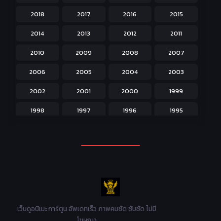
2018
2017
2016
2015
Horror หลอน
31
2014
2013
2012
2011
Isekai ต่างโลก
208
2010
2009
2008
2007
Josei สำหรับผู้หญิง
23
2006
2005
2004
2003
Kids สำหรับเด็ก
227
2002
2001
2000
1999
Magic เวทย์มนต์
108
1998
1997
1996
1995
Martial Arts ศิลปะการต่อสู้
38
1994
1993
1992
1991
Mecha หุ่นยนต์
176
1990
1989
1988
1987
Military ทหาร
47
1986
1985
1984
1983
Music เพลง
31
1982
1981
1980
1979
Mystery ลึกลับ
90
1978
1977
1976
1975
เว็บดูอนิเมะ การ์ตูน อัพเดทเร็ว ภาพคมชัด ซับชัด ไม่มี
Parody ล้อเลียน
13
โฆษณา